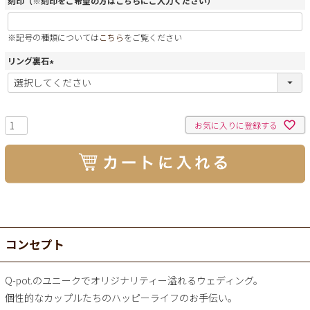
刻印（※刻印をご希望の方はこちらにご入力ください）
※記号の種類については
こちら
をご覧ください
リング裏石
(
必
須
)
お気に入りに登録する
コンセプト
Q-pot.のユニークでオリジナリティー溢れるウェディング。
個性的なカップルたちのハッピーライフのお手伝い。