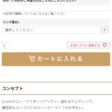
刻印（※刻印をご希望の方はこちらにご入力ください）
※記号の種類については
こちら
をご覧ください
リング裏石
(
必
須
)
お気に入りに登録する
コンセプト
Q-pot.のユニークでオリジナリティー溢れるウェディング。
個性的なカップルたちのハッピーライフのお手伝い。