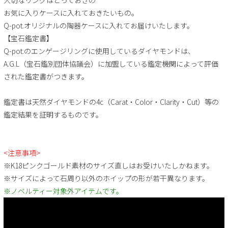
お気に入りケースに入れておきたいもの。
Q-pot.オリジナルの陶器ケースに入れてお届けいたします。
【宝石鑑定書】
Q-pot.のエンゲージリングに使用しているダイヤモンドは、
A.G.L（宝石鑑別団体協議会）に加盟している鑑定機関によって評価
された鑑定書がつきます。
鑑定書は天然ダイヤモンドの4c（Carat・Color・Clarity・Cut）等の
鑑定結果を証明するものです。
<注意事項>
※K18ピンクゴールド素材のサイズ直しはお受けいたしかねます。
※サイズによって石周り以外のホイップの形が若干異なります。
※ノベルティー対象外アイテムです。