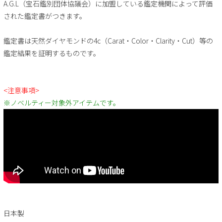
A.G.L（宝石鑑別団体協議会）に加盟している鑑定機関によって評価
された鑑定書がつきます。
鑑定書は天然ダイヤモンドの4c（Carat・Color・Clarity・Cut）等の
鑑定結果を証明するものです。
<注意事項>
※ノベルティー対象外アイテムです。
日本製