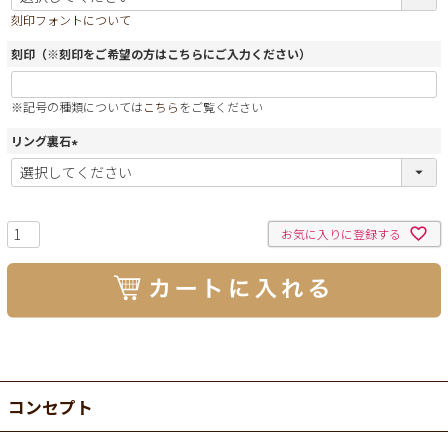
必
刻印フォントについて
須
)
刻印（※刻印をご希望の方はこちらにご入力ください）
※記号の種類については
こちら
をご覧ください
リング裏石
(
必
須
)
お気に入りに登録する
コンセプト