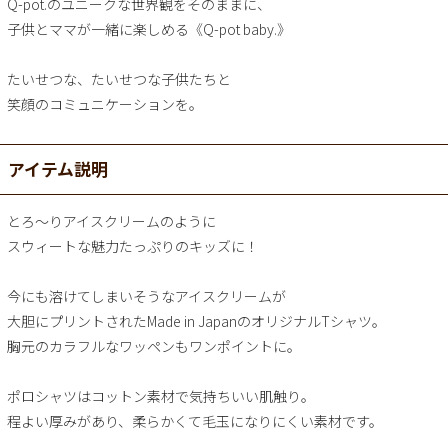
Q-pot.のユニークな世界観をそのままに、
子供とママが一緒に楽しめる《Q-pot baby.》
たいせつな、たいせつな子供たちと
笑顔のコミュニケーションを。
アイテム説明
とろ～りアイスクリームのように
スウィートな魅力たっぷりのキッズに！
今にも溶けてしまいそうなアイスクリームが
大胆にプリントされたMade in JapanのオリジナルTシャツ。
胸元のカラフルなワッペンもワンポイントに。
ポロシャツはコットン素材で気持ちいい肌触り。
程よい厚みがあり、柔らかくて毛玉になりにくい素材です。