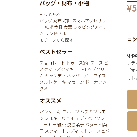
バッグ・財布・小物
¥
5
もっと見る
バッグ
財布
時計
スマホアクセサリ
ー
雑貨
食品
食器
ラッピングアイテ
ム
ランドセル
コ
モチーフから探す
ベストセラー
Q-
レデ
チョコレート
トゥース(歯)
チーズ
ビ
スケット／クッキー
ホイップクリー
「ず
ム
キャンディ
ハンバーガー
アイス
リト
メルト
ケーキ
マカロン
ドーナッツ
グミ
オススメ
パンケーキ
フルーツ
ハチミツレモ
ン
ミルキーウェイ
テディベアグミ
コーヒー
紅茶
焼き菓子
バター
和菓
子
スウィートレディ
マドレーヌとバ