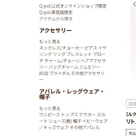
Q-pot.公式オンラインショップ限定
Q-pot.直営店限定
アイテムから探す
アクセサリー
もっと見る
ネックレス/チョーカー
ピアス
イヤ
リング
リング
ブレスレット
ブロー
チ
チャーム/チェーン
ヘアアクセサ
リー
バッグチャーム
ジュエリー
(K10)
ブライダル
その他アクセサリ
ー
アパレル・レッグウェア・
帽子
店
もっと見る
【ル
ワンピース
トップス
アウター
スカ
リト
ート
シューズ(靴)
帽子
ベビーウェア
／キッズウェア
その他アパレル
商品