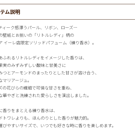
イテム説明
ティーク感漂うパール、リボン、ローズ…
の壁紙とお揃いの「リトルレディ」柄の
ア イーレ店限定ソリッドパフューム（練り香水）。
あふれるリトルレディをイメージした香りは、
果実のみずみずしい酸味と甘美さに
みつとアーモンドのまったりとした甘さが溶け合う、
なマリアージュ。
ズの花びらの繊細で可憐な甘さを重ね、
な華やぎと洗練された愛らしさを演出しました。
に香りをまとえる練り香水は、
ドトワレよりも、ほんのりとした香りが魅力的。
運びやすいサイズで、いつでも好きな時に香りを楽しめます。