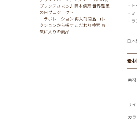
・ト
プリンスさまっ♪
岡本信彦
世界難民
の日プロジェクト
・ミ
コラボレーション
再入荷商品
コレ
・ラ
クションから探す
こだわり検索
お
気に入りの商品
日本
素
素材
サイ
カラ