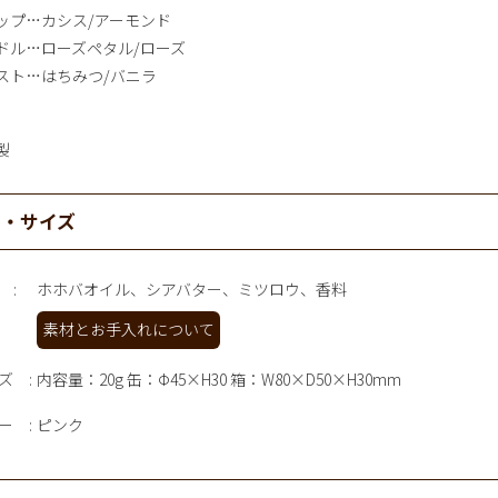
ップ…カシス/アーモンド
ドル…ローズペタル/ローズ
スト…はちみつ/バニラ
製
材・サイズ
ホホバオイル、シアバター、ミツロウ、香料
素材とお手入れについて
ズ
内容量：20g 缶：Φ45×H30 箱：W80×D50×H30mm
ー
ピンク