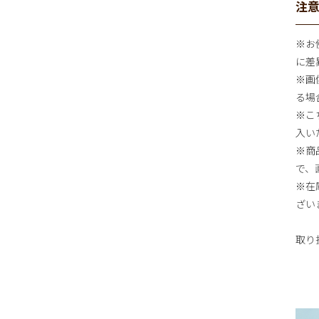
注
※お
に差
※画
る場
※こち
入い
※商
で、
※在
ざい
取り