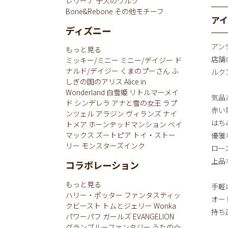
レリーナ
子犬のワルツ
Bone&Rebone
その他モチーフ
ア
ディズニー
アン
もっと見る
店舗
ミッキー/ミニー
ミニー/デイジー
ド
ナルド/デイジー
くまのプーさん
ふ
ルク
しぎの国のアリス
Alice in
Wonderland
白雪姫
リトルマーメイ
気品
ド
シンデレラ
アナと雪の女王
ラプ
赤い
ンツェル
アラジン
ヴィランズ
ナイ
はち
トメア
ホーンテッドマンション
ベイ
マックス
ズートピア
トイ・ストー
優雅
リー
モンスターズインク
ロー
上品
コラボレーション
もっと見る
手軽
ハリー・ポッター
ファンタスティッ
オー
クビースト
トムとジェリー
Wonka
持ち
パワーパフ ガールズ
EVANGELION
グランブルーファンタジー
うたの☆