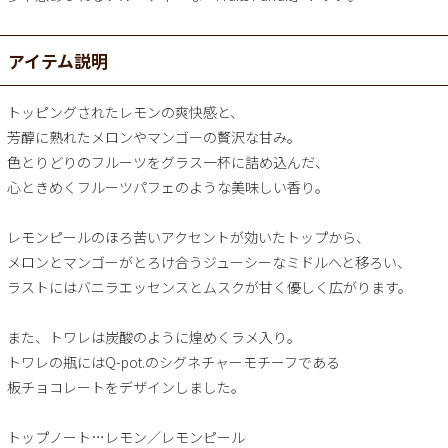
アイテム説明
トッピングされたレモンの爽快感と、
芳醇に熟れたメロンやマンゴーの贅沢な甘み。
色とりどりのフルーツをグラス一杯に詰め込んだ、
心ときめくフルーツパフェのような美味しい香り。
レモンピールのほろ苦いアクセントが効いたトップから、
メロンとマンゴーがとろけ合うジューシーなミドルへと移ろい、
ラストにはバニラエッセンスとムスクが甘く優しく広がります。
また、トワレは炭酸のように煌めくラメ入り。
トワレの瓶にはQ-pot.のシグネチャーモチーフである
板チョコレートをデザインしました。
トップノート…レモン／レモンピール