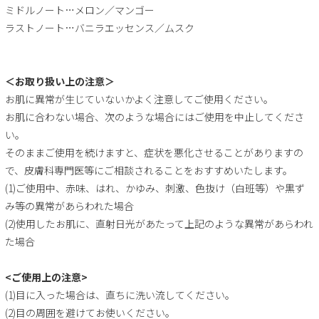
ミドルノート…メロン／マンゴー
ラストノート…バニラエッセンス／ムスク
＜お取り扱い上の注意＞
お肌に異常が生じていないかよく注意してご使用ください。
お肌に合わない場合、次のような場合にはご使用を中止してくださ
い。
そのままご使用を続けますと、症状を悪化させることがありますの
で、皮膚科専門医等にご相談されることをおすすめいたします。
(1)ご使用中、赤味、はれ、かゆみ、刺激、色抜け（白班等）や黒ず
み等の異常があらわれた場合
(2)使用したお肌に、直射日光があたって上記のような異常があらわれ
た場合
<ご使用上の注意>
(1)目に入った場合は、直ちに洗い流してください。
(2)目の周囲を避けてお使いください。