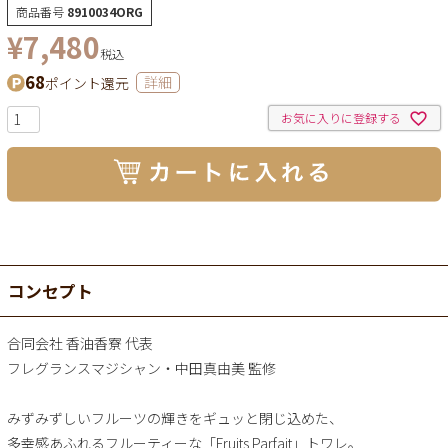
商品番号
8910034ORG
¥
7,480
税込
68
ポイント還元
詳細
お気に入りに登録する
コンセプト
合同会社 香油香寮 代表
フレグランスマジシャン・中田真由美 監修
みずみずしいフルーツの輝きをギュッと閉じ込めた、
多幸感あふれるフルーティーな「Fruits Parfait」トワレ。