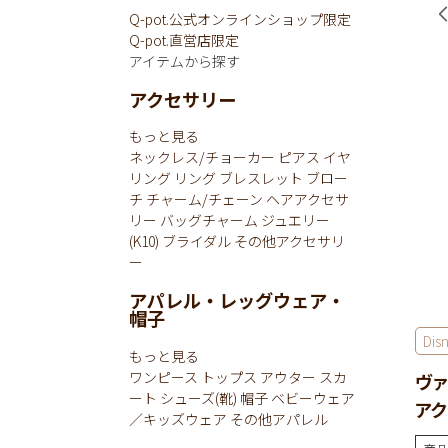
Q-pot.公式オンラインショップ限定
Q-pot.直営店限定
アイテムから探す
アクセサリー
もっと見る
ネックレス/チョーカー
ピアス
イヤ
リング
リング
ブレスレット
ブロー
チ
チャーム/チェーン
ヘアアクセサ
リー
バッグチャーム
ジュエリー
(K10)
ブライダル
その他アクセサリ
ー
アパレル・レッグウェア・
帽子
Dis
もっと見る
ワンピース
トップス
アウター
スカ
ヴァ
ート
シューズ(靴)
帽子
ベビーウェア
アク
／キッズウェア
その他アパレル