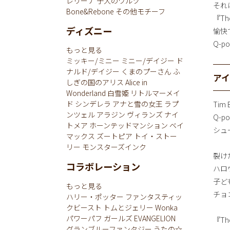
レリーナ
子犬のワルツ
それ
Bone&Rebone
その他モチーフ
『Th
ディズニー
愉快
Q-
もっと見る
ミッキー/ミニー
ミニー/デイジー
ド
ナルド/デイジー
くまのプーさん
ふ
ア
しぎの国のアリス
Alice in
Wonderland
白雪姫
リトルマーメイ
ド
シンデレラ
アナと雪の女王
ラプ
Tim 
ンツェル
アラジン
ヴィランズ
ナイ
Q-
トメア
ホーンテッドマンション
ベイ
シュ
マックス
ズートピア
トイ・ストー
リー
モンスターズインク
裂け
コラボレーション
ハロ
子ど
もっと見る
チョ
ハリー・ポッター
ファンタスティッ
クビースト
トムとジェリー
Wonka
パワーパフ ガールズ
EVANGELION
『The
グランブルーファンタジー
うたの☆