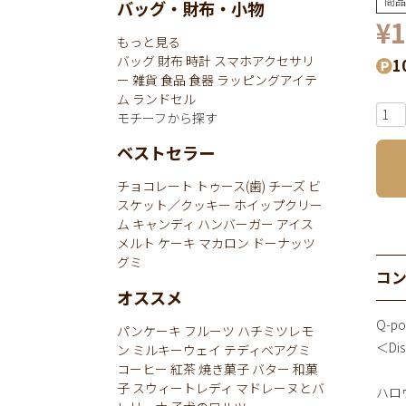
商品
バッグ・財布・小物
¥
1
もっと見る
バッグ
財布
時計
スマホアクセサリ
1
ー
雑貨
食品
食器
ラッピングアイテ
ム
ランドセル
モチーフから探す
ベストセラー
チョコレート
トゥース(歯)
チーズ
ビ
スケット／クッキー
ホイップクリー
ム
キャンディ
ハンバーガー
アイス
メルト
ケーキ
マカロン
ドーナッツ
グミ
コ
オススメ
Q-
パンケーキ
フルーツ
ハチミツレモ
＜Dis
ン
ミルキーウェイ
テディベアグミ
コーヒー
紅茶
焼き菓子
バター
和菓
子
スウィートレディ
マドレーヌとバ
ハロ