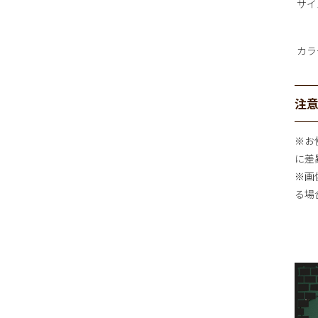
サイ
カラ
注
※お
に差
※画
る場