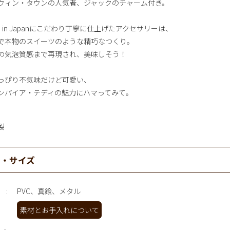
ウィン・タウンの人気者、ジャックのチャーム付き。
de in Japanにこだわり丁寧に仕上げたアクセサリーは、
で本物のスイーツのような精巧なつくり。
の気泡質感まで再現され、美味しそう！
っぴり不気味だけど可愛い、
ンパイア・テディの魅力にハマってみて。
製
材・サイズ
PVC、真鍮、メタル
素材とお手入れについて