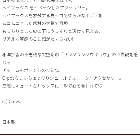
ベイマックス をイメージしたアクセサリー。
ベイマックスを象徴する真っ白で柔らかなボディを
ムニムニとした感触の大福で再現。
もっちりとした皮の下にうっすらと透けて見える、
リアルな質感のこし餡がたまらない!
和洋折衷の不思議な架空都市「サンフランソウキョウ」の世界観を感
じる
チャームもポイントのひとつ。
Q-pot.らしいちょっぴりシュールでユニークなアクセサリー。
最高にキュートなルックスに一瞬で心を奪われて♡
(C)Disney
日本製