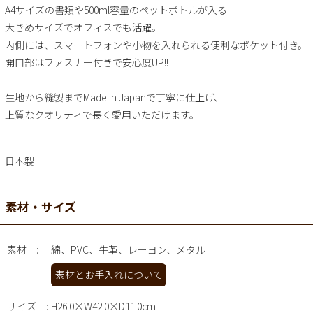
A4サイズの書類や500ml容量のペットボトルが入る
大きめサイズでオフィスでも活躍。
内側には、スマートフォンや小物を入れられる便利なポケット付き。
開口部はファスナー付きで安心度UP!!
生地から縫製までMade in Japanで丁寧に仕上げ、
上質なクオリティで長く愛用いただけます。
日本製
素材・サイズ
素材
綿、PVC、牛革、レーヨン、メタル
素材とお手入れについて
サイズ
H26.0×W42.0×D11.0cm