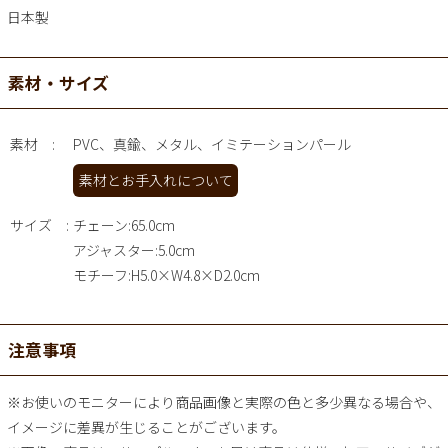
日本製
素材・サイズ
素材
PVC、真鍮、メタル、イミテーションパール
素材とお手入れについて
サイズ
チェーン:65.0cm
アジャスター:5.0cm
モチーフ:H5.0×W4.8×D2.0cm
注意事項
※お使いのモニターにより商品画像と実際の色と多少異なる場合や、
イメージに差異が生じることがございます。