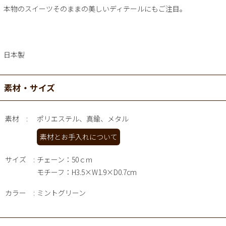
本物のスイーツそのままの美しいディテールにもご注目。
日本製
素材・サイズ
素材
ポリエステル、真鍮、メタル
素材とお手入れについて
サイズ
チェーン：50ｃｍ
モチーフ：H3.5×W1.9×D0.7cm
カラー
ミントグリーン