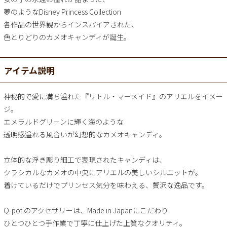
夢のようなDisney Princess Collection
各作品の世界観からインスパイアされた、
色とりどりのカメオキャンディが誕生。
アイテム説明
神秘的で愛に満ち溢れた『リトル・マーメイド』のアリエルをイメー
ジ。
エメラルドグリーンに輝く海のような
透明感溢れる風合いが幻想的なカメオキャンディ。
立体的な浮き彫り細工で表現されたキャンディは、
クラシカルなカメオの中央にアリエルの美しいシルエットが。
着けているだけでプリンセス気分を味わえる、贅沢な逸品です。
Q-pot.のアクセサリーは、Made in Japanにこだわり
ひとつひとつ手作業で丁寧に仕上げた上質なクオリティ。