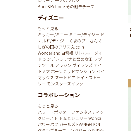
レリーナ
子犬のワルツ
Bone&Rebone
その他モチーフ
ディズニー
もっと見る
【
ミッキー/ミニー
ミニー/デイジー
ド
ナルド/デイジー
くまのプーさん
ふ
しぎの国のアリス
Alice in
Wonderland
白雪姫
リトルマーメイ
ド
シンデレラ
アナと雪の女王
ラプ
ンツェル
アラジン
ヴィランズ
ナイ
トメア
ホーンテッドマンション
ベイ
マックス
ズートピア
トイ・ストー
リー
モンスターズインク
コラボレーション
もっと見る
ハリー・ポッター
ファンタスティッ
クビースト
トムとジェリー
Wonka
パワーパフ ガールズ
EVANGELION
グランブルーファンタジー
うたの☆