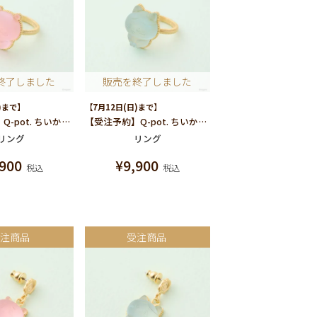
終了しました
販売を終了しました
)まで】
【7月12日(日)まで】
【受注予約】Q-pot. ちいかわ パートドゥフリュイ リング(ちいかわ)
【受注予約】Q-pot. ちいかわ パートドゥフリュイ リング(ハチワレ)
リング
リング
,900
¥
9,900
税込
税込
受注商品
受注商品