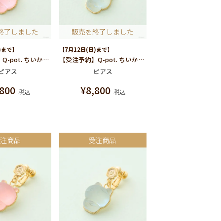
終了しました
販売を終了しました
)まで】
【7月12日(日)まで】
【受注予約】Q-pot. ちいかわ パートドゥフリュイ ピアス (ちいかわ)/片耳売り
【受注予約】Q-pot. ちいかわ パートドゥフリュイ ピアス (ハチワレ)/片耳売り
ピアス
ピアス
,800
¥
8,800
税込
税込
受注商品
受注商品