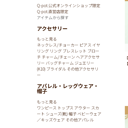
Q-pot.公式オンラインショップ限定
Q-pot.直営店限定
アイテムから探す
アクセサリー
もっと見る
ネックレス/チョーカー
ピアス
イヤ
リング
リング
ブレスレット
ブロー
チ
チャーム/チェーン
ヘアアクセサ
【
リー
バッグチャーム
ジュエリー
(K10)
ブライダル
その他アクセサリ
ー
アパレル・レッグウェア・
帽子
もっと見る
ワンピース
トップス
アウター
スカ
ート
シューズ(靴)
帽子
ベビーウェア
／キッズウェア
その他アパレル