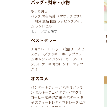
バッグ・財布・小物
もっと見る
バッグ
財布
時計
スマホアクセサリ
ー
雑貨
食品
食器
ラッピングアイテ
ム
ランドセル
モチーフから探す
【
ベストセラー
チョコレート
トゥース(歯)
チーズ
ビ
スケット／クッキー
ホイップクリー
ム
キャンディ
ハンバーガー
アイス
メルト
ケーキ
マカロン
ドーナッツ
グミ
オススメ
パンケーキ
フルーツ
ハチミツレモ
ン
ミルキーウェイ
テディベアグミ
コーヒー
紅茶
焼き菓子
バター
和菓
子
スウィートレディ
マドレーヌとバ