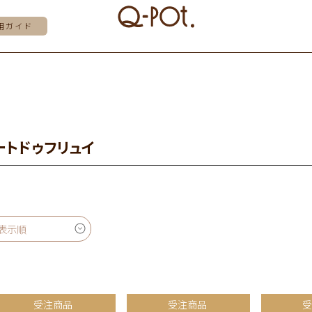
用ガイド
ートドゥフリュイ
表示順
受注商品
受注商品