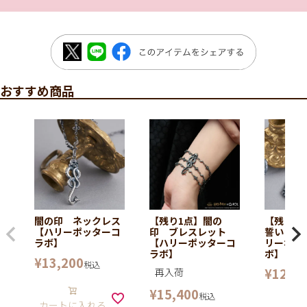
おすすめ商品
闇の印 ネックレス
【残り1点】闇の
【残り1
【ハリーポッターコ
印 ブレスレット
誓い チ
ラボ】
【ハリーポッターコ
リーポッ
ラボ】
ボ】
¥
13,200
税込
¥
12,10
再入荷
¥
15,400
税込
カートに入れる