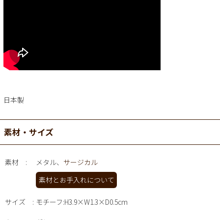
日本製
素材・サイズ
素材
メタル、
サージカル
素材とお手入れについて
サイズ
モチーフ:H3.9×W1.3×D0.5cm