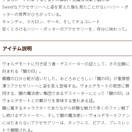
Sweetなアクセサリーへと姿を変えた誰も見たことがないハリー・ポ
ッターの世界がひろがっている。
キャンディ、マカロン、ケーキ、そしてチョコレート
甘くとろけるハリー・ポッターのアクセサリーを、存分に味わって。
アイテム説明
ヴォルデモートに付き従う者・デスイーターの証として、その左腕に
刻まれる「闇の印」。
髑髏の口から蛇が這いだした、おどろおどろしい「闇の印」が重厚感
漂うアクセサリーへと姿を変え登場する。ヴォルデモートの思想に賛
同する、闇の魔法使い集団であるデスイーターにとって「闇の印」は
ヴォルデモートとの繋がりを意味する誉れある証。
闇に属するキャラクターでありながら妖艶な魅力で多くのファン魅了
し続けるデスイーター、そして闇の魔法使い・ヴォルデモートファン
にはたまらないアクセサアリーは、ネックレス、ピアス、ブレスレッ
トで展開される。