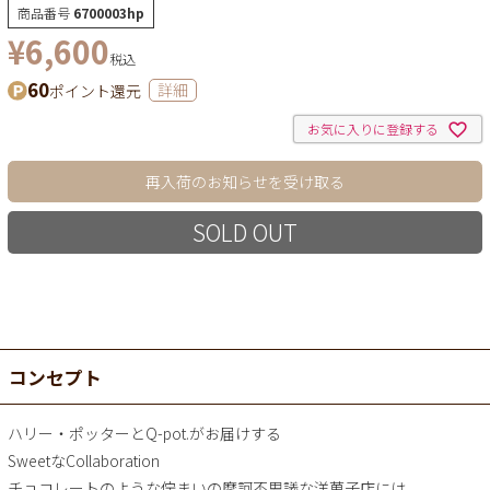
商品番号
6700003hp
¥
6,600
税込
60
ポイント還元
詳細
お気に入りに登録する
再入荷のお知らせを受け取る
SOLD OUT
コンセプト
ハリー・ポッターとQ-pot.がお届けする
SweetなCollaboration
チョコレートのような佇まいの摩訶不思議な洋菓子店には