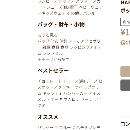
ワンピース
トップス
アウター
スカ
HA
ート
シューズ(靴)
帽子
ベビーウェア
ポッ
／キッズウェア
その他アパレル
商品
バッグ・財布・小物
¥
1
もっと見る
バッグ
財布
時計
スマホアクセサリ
1
ー
雑貨
食品
食器
ラッピングアイテ
ム
ランドセル
モチーフから探す
ベストセラー
チョコレート
トゥース(歯)
チーズ
ビ
スケット／クッキー
ホイップクリー
ム
キャンディ
ハンバーガー
アイス
メルト
ケーキ
マカロン
ドーナッツ
グミ
オススメ
コ
パンケーキ
フルーツ
ハチミツレモ