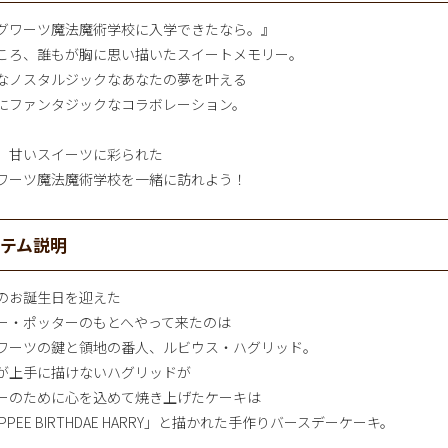
グワーツ魔法魔術学校に入学できたなら。』
ころ、誰もが胸に思い描いたスイートメモリー。
なノスタルジックなあなたの夢を叶える
にファンタジックなコラボレーション。
、甘いスイーツに彩られた
ワーツ魔法魔術学校を一緒に訪れよう！
イテム説明
歳のお誕生日を迎えた
ー・ポッターのもとへやって来たのは
ワーツの鍵と領地の番人、ルビウス・ハグリッド。
が上手に描けないハグリッドが
ーのために心を込めて焼き上げたケーキは
PPEE BIRTHDAE HARRY」と描かれた手作りバースデーケーキ。