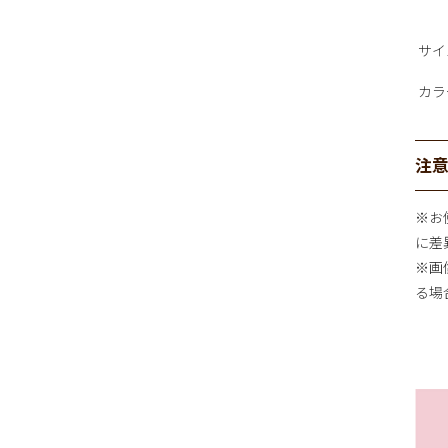
サイ
カラ
注
※お
に差
※画
る場