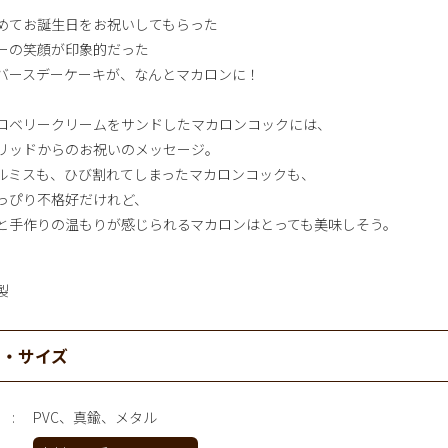
めてお誕生日をお祝いしてもらった
ーの笑顔が印象的だった
バースデーケーキが、なんとマカロンに！
ロベリークリームをサンドしたマカロンコックには、
リッドからのお祝いのメッセージ。
ルミスも、ひび割れてしまったマカロンコックも、
っぴり不格好だけれど、
と手作りの温もりが感じられるマカロンはとっても美味しそう。
製
材・サイズ
PVC、真鍮、メタル