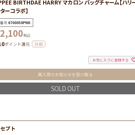
PPEE BIRTHDAE HARRY マカロン バッグチャーム【ハリ
ターコラボ】
番号
6700058PNK
2,100
税込
10
ポイント還元
詳細
お気に入りに登録する
再入荷のお知らせを受け取る
SOLD OUT
ンセプト