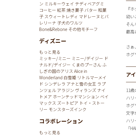
ン
ミルキーウェイ
テディベアグミ
『ホ
コーヒー
紅茶
焼き菓子
バター
和菓
子
スウィートレディ
マドレーヌとバ
幼い
レリーナ
子犬のワルツ
そん
Bone&Rebone
その他モチーフ
最高
ディズニー
さぁ
もっと見る
ホグ
ミッキー/ミニー
ミニー/デイジー
ド
ナルド/デイジー
くまのプーさん
ふ
しぎの国のアリス
Alice in
ア
Wonderland
白雪姫
リトルマーメイ
ド
シンデレラ
アナと雪の女王
ラプ
11
ンツェル
アラジン
ヴィランズ
ナイ
トメア
ホーンテッドマンション
ベイ
ハリ
マックス
ズートピア
トイ・ストー
ホグ
リー
モンスターズインク
文字
コラボレーション
ハリ
「HA
もっと見る