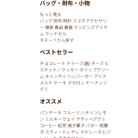
バッグ・財布・小物
もっと見る
バッグ
財布
時計
スマホアクセサリ
ー
雑貨
食品
食器
ラッピングアイテ
ム
ランドセル
モチーフから探す
ベストセラー
チョコレート
トゥース(歯)
チーズ
ビ
スケット／クッキー
ホイップクリー
ム
キャンディ
ハンバーガー
アイス
メルト
ケーキ
マカロン
ドーナッツ
グミ
オススメ
パンケーキ
フルーツ
ハチミツレモ
ン
ミルキーウェイ
テディベアグミ
コーヒー
紅茶
焼き菓子
バター
和菓
子
スウィートレディ
マドレーヌとバ