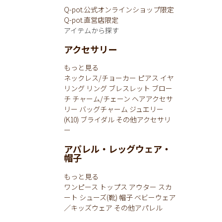
Q-pot.公式オンラインショップ限定
Q-pot.直営店限定
アイテムから探す
アクセサリー
もっと見る
ネックレス/チョーカー
ピアス
イヤ
リング
リング
ブレスレット
ブロー
チ
チャーム/チェーン
ヘアアクセサ
リー
バッグチャーム
ジュエリー
(K10)
ブライダル
その他アクセサリ
ー
アパレル・レッグウェア・
帽子
もっと見る
ワンピース
トップス
アウター
スカ
ート
シューズ(靴)
帽子
ベビーウェア
／キッズウェア
その他アパレル