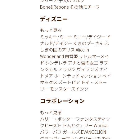
レリーナ
子犬のワルツ
Bone&Rebone
その他モチーフ
ディズニー
もっと見る
ミッキー/ミニー
ミニー/デイジー
ド
ナルド/デイジー
くまのプーさん
ふ
しぎの国のアリス
Alice in
Wonderland
白雪姫
リトルマーメイ
ド
シンデレラ
アナと雪の女王
ラプ
ンツェル
アラジン
ヴィランズ
ナイ
トメア
ホーンテッドマンション
ベイ
マックス
ズートピア
トイ・ストー
リー
モンスターズインク
コラボレーション
もっと見る
ハリー・ポッター
ファンタスティッ
クビースト
トムとジェリー
Wonka
パワーパフ ガールズ
EVANGELION
グランブルーファンタジー
うたの☆