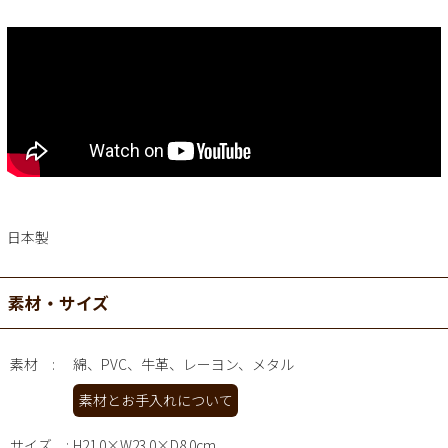
日本製
素材・サイズ
素材
綿、PVC、牛革、レーヨン、メタル
素材とお手入れについて
サイズ
H21.0×W23.0×D8.0cm