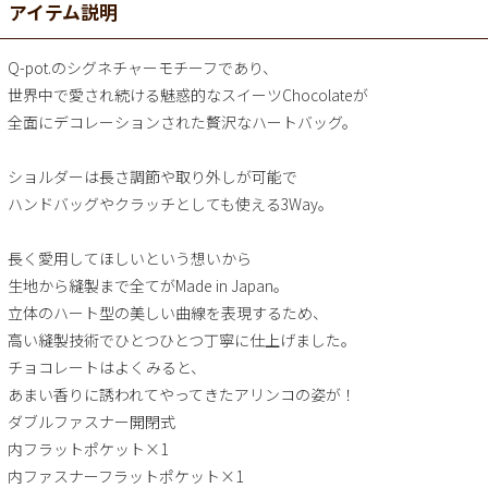
アイテム説明
Q-pot.のシグネチャーモチーフであり、
世界中で愛され続ける魅惑的なスイーツChocolateが
全面にデコレーションされた贅沢なハートバッグ。
ショルダーは長さ調節や取り外しが可能で
ハンドバッグやクラッチとしても使える3Way。
長く愛用してほしいという想いから
生地から縫製まで全てがMade in Japan。
立体のハート型の美しい曲線を表現するため、
高い縫製技術でひとつひとつ丁寧に仕上げました。
チョコレートはよくみると、
あまい香りに誘われてやってきたアリンコの姿が！
ダブルファスナー開閉式
内フラットポケット×1
内ファスナーフラットポケット×1