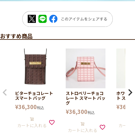
おすすめ商品
ビターチョコレート
ストロベリーチョコ
ホワイト
スマート バッグ
レート スマート バッ
ト スマー
グ
¥
36,300
¥
36,30
税込
¥
36,300
税込
カートに入れる
カート
カートに入れる