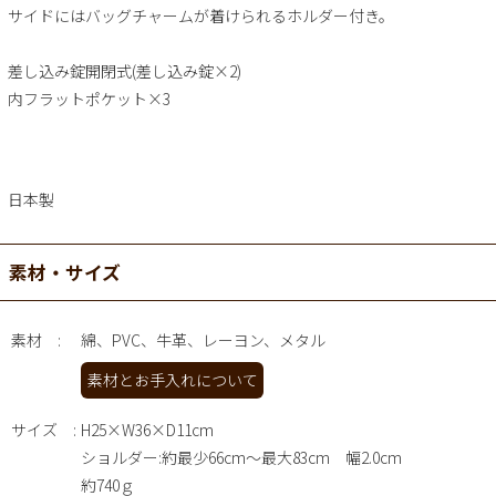
サイドにはバッグチャームが着けられるホルダー付き。
差し込み錠開閉式(差し込み錠×2)
内フラットポケット×3
日本製
素材・サイズ
素材
綿、PVC、牛革、レーヨン、メタル
素材とお手入れについて
サイズ
H25×W36×D11cm
ショルダー:約最少66cm～最大83cm 幅2.0cm
約740ｇ