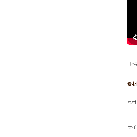
日本
素
素材
サイ