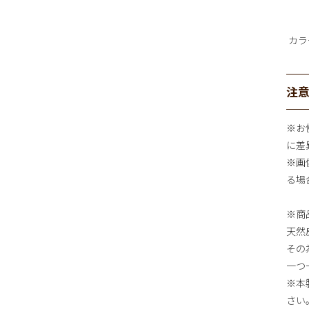
カラ
注
※お
に差
※画
る場
※商
天然
その
一つ
※本
さい