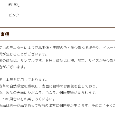
約190g
ー
ピンク
意事項
使いのモニターにより商品画像と実際の色と多少異なる場合や、イメー
異が生じることがございます。
像の商品は、サンプルです。お届け商品は仕様、加工、サイズが多少異
合がございます。
品に本革を使用しております。
皮革の自然感覚を重視し、表面に独特の雰囲気を出しており、
為、製品の表面にシボムラ、色ムラ、個体差等が見られます。
一つの風合いをお楽しみください。
製品は同一商品であっても柄の出方に個体差が生じます。予めご了承く
。