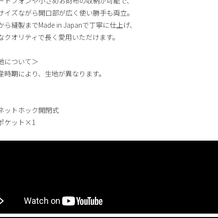
ートフォンや小さめお財布の収納が可能で、
サイズながら開口部が広く使い勝手も両立。
ら縫製までMade in Japanで丁寧に仕上げ、
なクオリティで長く愛用いただけます。
地について＞
産時期により、生地が異なります。
ネットホック開閉式
ポケット×1