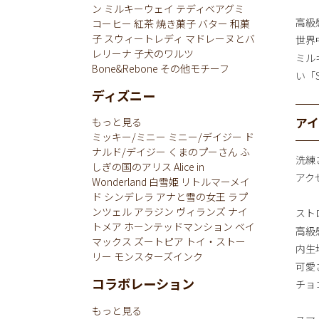
ン
ミルキーウェイ
テディベアグミ
高級
コーヒー
紅茶
焼き菓子
バター
和菓
子
スウィートレディ
マドレーヌとバ
世界
レリーナ
子犬のワルツ
ミル
Bone&Rebone
その他モチーフ
い「St
ディズニー
ア
もっと見る
ミッキー/ミニー
ミニー/デイジー
ド
ナルド/デイジー
くまのプーさん
ふ
洗練
しぎの国のアリス
Alice in
アク
Wonderland
白雪姫
リトルマーメイ
ド
シンデレラ
アナと雪の女王
ラプ
ンツェル
アラジン
ヴィランズ
ナイ
スト
トメア
ホーンテッドマンション
ベイ
高級
マックス
ズートピア
トイ・ストー
内生
リー
モンスターズインク
可愛
コラボレーション
チョ
もっと見る