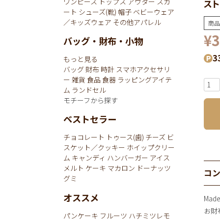
ワンピース
トップス
アウター
スカ
スト
ート
シューズ(靴)
帽子
ベビーウェア
／キッズウェア
その他アパレル
商品
¥
3
バッグ・財布・小物
3
もっと見る
バッグ
財布
時計
スマホアクセサリ
ー
雑貨
食品
食器
ラッピングアイテ
ム
ランドセル
モチーフから探す
ベストセラー
チョコレート
トゥース(歯)
チーズ
ビ
スケット／クッキー
ホイップクリー
ム
キャンディ
ハンバーガー
アイス
メルト
ケーキ
マカロン
ドーナッツ
コ
グミ
オススメ
Mad
お財布
パンケーキ
フルーツ
ハチミツレモ