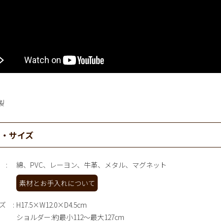
製
材・サイズ
綿、PVC、レーヨン、牛革、メタル、マグネット
素材とお手入れについて
ズ
H17.5×W12.0×D4.5cm
ショルダー:約最小112～最大127cm