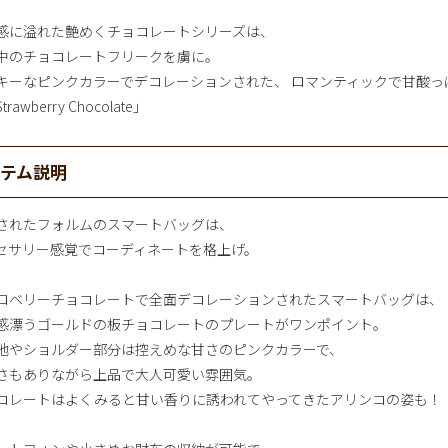
感に溢れた艶めくチョコレートシリーズは、
中のチョコレートフリークを虜に。
キーなピンクカラーでデコレーションされた、 ロマンティックで甘酸っ
rawberry Chocolate」
イテム説明
されたフォルムのスマートバッグは、
セサリー感覚でコーディネートを格上げ。
ロベリーチョコレートで全面デコレーションされたスマートバッグは、
感漂うゴールドの板チョコレートのプレートがワンポイント。
地やショルダー部分は控えめな甘さのピンクカラーで、
さもありながら上品で大人可愛い雰囲気。
コレートはよくみると甘い香りに誘われてやってきたアリンコの姿も！