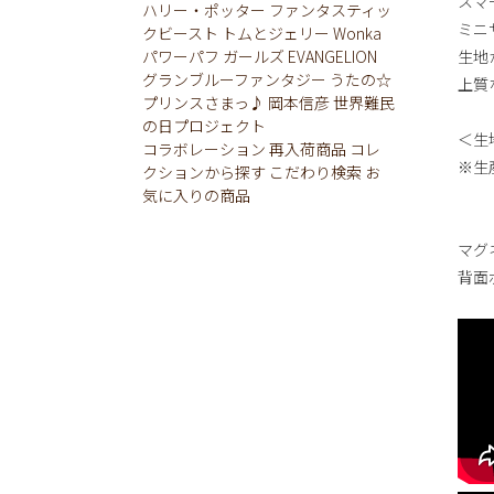
スマ
ハリー・ポッター
ファンタスティッ
ミニ
クビースト
トムとジェリー
Wonka
パワーパフ ガールズ
EVANGELION
生地か
グランブルーファンタジー
うたの☆
上質
プリンスさまっ♪
岡本信彦
世界難民
の日プロジェクト
＜生
コラボレーション
再入荷商品
コレ
※生
クションから探す
こだわり検索
お
気に入りの商品
マグ
背面