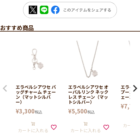
おすすめ商品
エラベルシアワセ バ
エラベルシアワセ オ
エラベル
ッグチャーム チェー
ーバルリンク ネック
プーンネ
ン（マットシルバ
レス チェーン（マッ
ェーン
ー）
トシルバー）
¥
7,700
¥
3,300
¥
5,500
税込
税込
カート
カートに入れる
カートに入れる