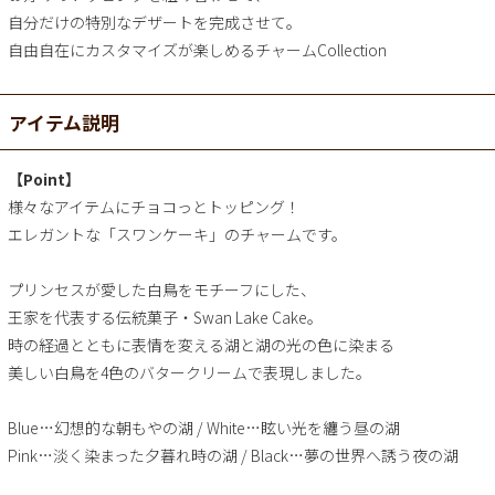
自分だけの特別なデザートを完成させて。
自由自在にカスタマイズが楽しめるチャームCollection
アイテム説明
【Point】
様々なアイテムにチョコっとトッピング！
エレガントな「スワンケーキ」のチャームです。
プリンセスが愛した白鳥をモチーフにした、
王家を代表する伝統菓子・Swan Lake Cake。
時の経過とともに表情を変える湖と湖の光の色に染まる
美しい白鳥を4色のバタークリームで表現しました。
Blue…幻想的な朝もやの湖 / White…眩い光を纏う昼の湖
Pink…淡く染まった夕暮れ時の湖 / Black…夢の世界へ誘う夜の湖