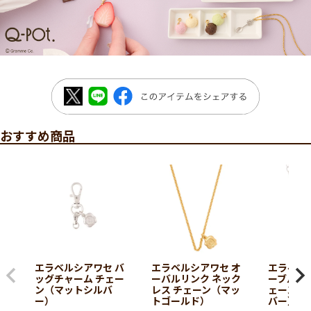
おすすめ商品
エラベルシアワセ バ
エラベルシアワセ オ
エラベル
ッグチャーム チェー
ーバルリンク ネック
ーブル ネ
ン（マットシルバ
レス チェーン（マッ
ェーン（
ー）
トゴールド）
バー）