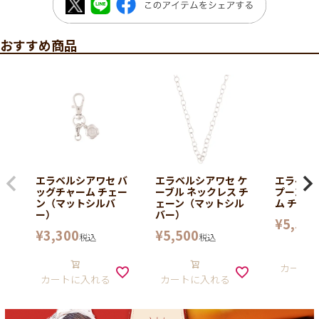
おすすめ商品
エラベルシアワセ バ
エラベルシアワセ ケ
エラベル
ッグチャーム チェー
ーブル ネックレス チ
プーンバ
ン（マットシルバ
ェーン（マットシル
ム チェー
ー）
バー）
¥
5,500
¥
3,300
¥
5,500
税込
税込
カート
カートに入れる
カートに入れる