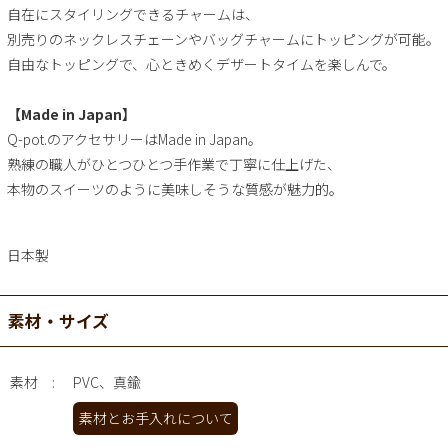
自在にスタイリングできるチャームは、
別売りのネックレスチェーンやバッグチャームにトッピングが可能。
自由なトッピングで、心ときめくデザートタイムを楽しんで。
【Made in Japan】
Q-pot.のアクセサリーはMade in Japan。
熟練の職人がひとつひとつ手作業で丁寧に仕上げた、
本物のスイーツのように美味しそうな質感が魅力的。
日本製
素材・サイズ
素材
PVC、真鍮
素材とお手入れについて