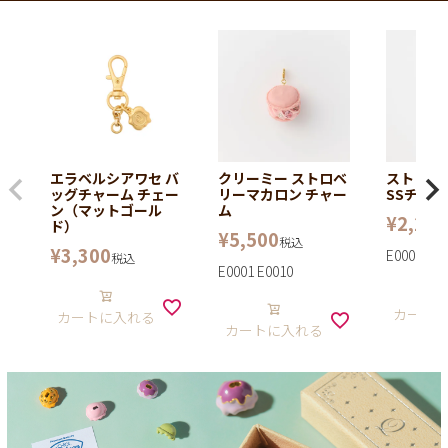
エラベルシアワセ バ
クリーミー ストロベ
ストロベ
ッグチャーム チェー
リーマカロン チャー
SSチャー
ン（マットゴール
ム
¥
2,200
ド）
¥
5,500
税込
¥
3,300
E0006
税込
E0001 E0010
カート
カートに入れる
カートに入れる