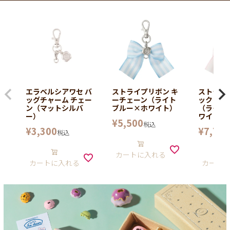
エラベルシアワセ バ
ストライプリボン キ
ストライ
ッグチャーム チェー
ーチェーン（ライト
ックレス
ン（マットシルバ
ブルー×ホワイト）
（ライト
ー）
ワイト）
¥
5,500
税込
¥
3,300
¥
7,700
税込
カートに入れる
カートに入れる
カート