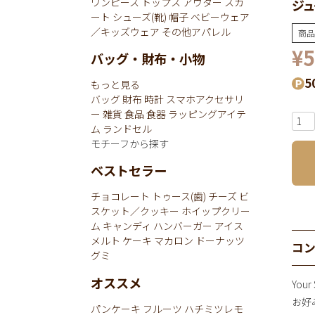
ワンピース
トップス
アウター
スカ
ジュ
ート
シューズ(靴)
帽子
ベビーウェア
／キッズウェア
その他アパレル
商品
¥
5
バッグ・財布・小物
5
もっと見る
バッグ
財布
時計
スマホアクセサリ
ー
雑貨
食品
食器
ラッピングアイテ
ム
ランドセル
モチーフから探す
ベストセラー
チョコレート
トゥース(歯)
チーズ
ビ
スケット／クッキー
ホイップクリー
ム
キャンディ
ハンバーガー
アイス
メルト
ケーキ
マカロン
ドーナッツ
コ
グミ
オススメ
Your
お好
パンケーキ
フルーツ
ハチミツレモ