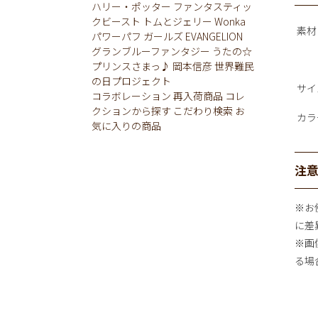
ハリー・ポッター
ファンタスティッ
クビースト
トムとジェリー
Wonka
素材
パワーパフ ガールズ
EVANGELION
グランブルーファンタジー
うたの☆
プリンスさまっ♪
岡本信彦
世界難民
の日プロジェクト
サイ
コラボレーション
再入荷商品
コレ
クションから探す
こだわり検索
お
カラ
気に入りの商品
注
※お
に差
※画
る場