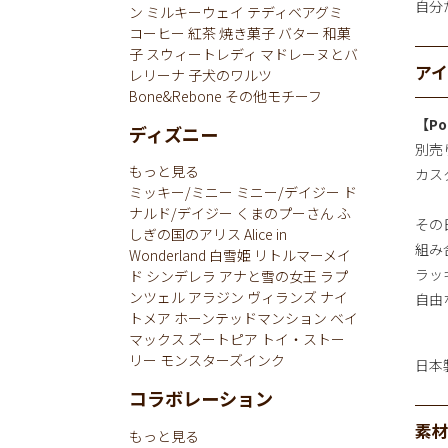
自分
ン
ミルキーウェイ
テディベアグミ
コーヒー
紅茶
焼き菓子
バター
和菓
子
スウィートレディ
マドレーヌとバ
ア
レリーナ
子犬のワルツ
Bone&Rebone
その他モチーフ
【Po
ディズニー
別売
もっと見る
カス
ミッキー/ミニー
ミニー/デイジー
ド
ナルド/デイジー
くまのプーさん
ふ
その
しぎの国のアリス
Alice in
組み
Wonderland
白雪姫
リトルマーメイ
ラッ
ド
シンデレラ
アナと雪の女王
ラプ
ンツェル
アラジン
ヴィランズ
ナイ
自由
トメア
ホーンテッドマンション
ベイ
マックス
ズートピア
トイ・ストー
リー
モンスターズインク
日本
コラボレーション
素
もっと見る