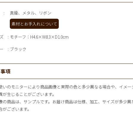
真鍮、メタル、リボン
素材とお手入れについて
ズ
モチーフ：H4.6×W8.3×D1.0cm
ー
ブラック
意事項
使いのモニターにより商品画像と実際の色と多少異なる場合や、イメー
異が生じることがございます。
像の商品は、サンプルです。お届け商品は仕様、加工、サイズが多少異
合がございます。