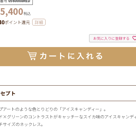
番号
0560008RED
5,400
税込
40
ポイント還元
詳細
お気に入りに登録する
ンセプト
プアートのような色とりどりの「アイスキャンディー」。
ド×グリーンのコントラストがキャッチーなスイカ味のアイスキャンデ
チサイズのネックレス。