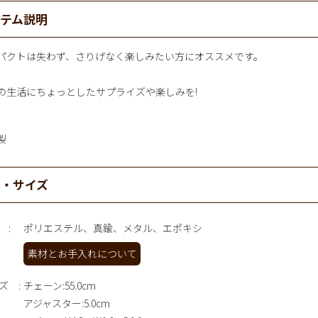
イテム説明
パクトは失わず、さりげなく楽しみたい方にオススメです。
の生活にちょっとしたサプライズや楽しみを!
製
材・サイズ
ポリエステル、真鍮、メタル、エポキシ
素材とお手入れについて
ズ
チェーン:55.0cm
アジャスター:5.0cm