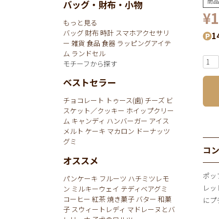
商品
バッグ・財布・小物
¥
1
もっと見る
バッグ
財布
時計
スマホアクセサリ
1
ー
雑貨
食品
食器
ラッピングアイテ
ム
ランドセル
モチーフから探す
ベストセラー
チョコレート
トゥース(歯)
チーズ
ビ
スケット／クッキー
ホイップクリー
ム
キャンディ
ハンバーガー
アイス
メルト
ケーキ
マカロン
ドーナッツ
グミ
コ
オススメ
ポッ
パンケーキ
フルーツ
ハチミツレモ
レッ
ン
ミルキーウェイ
テディベアグミ
コーヒー
紅茶
焼き菓子
バター
和菓
にプ
子
スウィートレディ
マドレーヌとバ