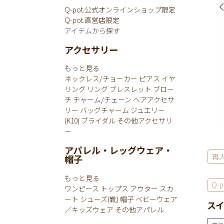
Q-pot.公式オンラインショップ限定
Q-pot.直営店限定
アイテムから探す
アクセサリー
もっと見る
ネックレス/チョーカー
ピアス
イヤ
リング
リング
ブレスレット
ブロー
チ
チャーム/チェーン
ヘアアクセサ
リー
バッグチャーム
ジュエリー
(K10)
ブライダル
その他アクセサリ
ー
アパレル・レッグウェア・
再
帽子
もっと見る
Q-p
ワンピース
トップス
アウター
スカ
ート
シューズ(靴)
帽子
ベビーウェア
スイ
／キッズウェア
その他アパレル