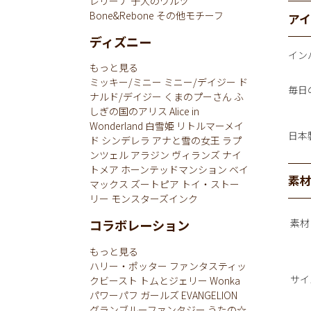
レリーナ
子犬のワルツ
Bone&Rebone
その他モチーフ
ア
ディズニー
イン
もっと見る
ミッキー/ミニー
ミニー/デイジー
ド
毎日
ナルド/デイジー
くまのプーさん
ふ
しぎの国のアリス
Alice in
Wonderland
白雪姫
リトルマーメイ
日本
ド
シンデレラ
アナと雪の女王
ラプ
ンツェル
アラジン
ヴィランズ
ナイ
トメア
ホーンテッドマンション
ベイ
素
マックス
ズートピア
トイ・ストー
リー
モンスターズインク
素材
コラボレーション
もっと見る
ハリー・ポッター
ファンタスティッ
サイ
クビースト
トムとジェリー
Wonka
パワーパフ ガールズ
EVANGELION
グランブルーファンタジー
うたの☆