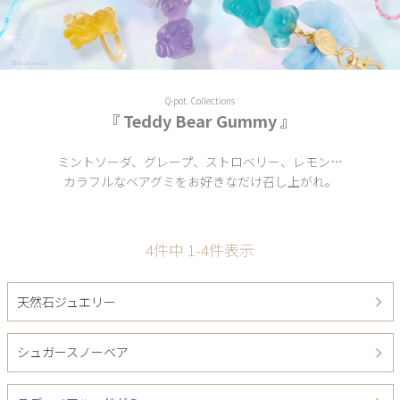
Q-pot. Collections
『 Teddy Bear Gummy 』
ミントソーダ、グレープ、ストロベリー、レモン…
カラフルなベアグミをお好きなだけ召し上がれ。
4
件中
1
-
4
件表示
天然石ジュエリー
シュガースノーベア