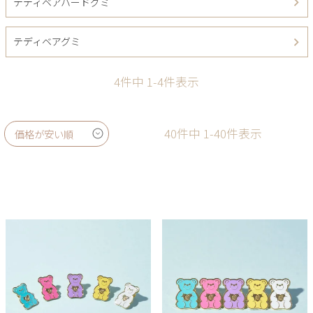
テディベアハードグミ
テディベアグミ
4
件中
1
-
4
件表示
40
件中
1
-
40
件表示
価格が安い順