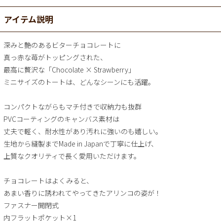
アイテム説明
深みと艶のあるビターチョコレートに
真っ赤な苺がトッピングされた、
最高に贅沢な「Chocolate × Strawberry」
ミニサイズのトートは、どんなシーンにも活躍。
コンパクトながらもマチ付きで収納力も抜群
PVCコーティングのキャンバス素材は
丈夫で軽く、耐水性があり汚れに強いのも嬉しい。
生地から縫製までMade in Japanで丁寧に仕上げ、
上質なクオリティで長く愛用いただけます。
チョコレートはよくみると、
あまい香りに誘われてやってきたアリンコの姿が！
ファスナー開閉式
内フラットポケット×1