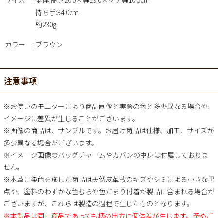
サイズ
本体:高さ20.0×幅29.0×マチ幅10.5cm
持ち手:34.0cm
約230g
カラー
ブラウン
注意事項
※お使いのモニターにより商品画像と実際の色と多少異なる場合や、
イメージに差異が生じることがございます。
※画像の商品は、サンプルです。お届け商品は仕様、加工、サイズが
多少異なる場合がございます。
※イメージ画像のバッグチャームやカバンの中身は付属しておりま
せん。
※本革に染色を施した商品は天然皮革故のキズやシミによる小さな黒
点や、塗料のわずかな色むらや色だまり付着が製品に含まれる場合が
ございますが、これらは製造の過程で生じたものとなります。
※本製品は同一商品であっても柄の出方に個体差が生じます。予めご