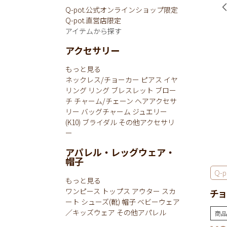
Q-pot.公式オンラインショップ限定
Q-pot.直営店限定
アイテムから探す
アクセサリー
もっと見る
ネックレス/チョーカー
ピアス
イヤ
リング
リング
ブレスレット
ブロー
チ
チャーム/チェーン
ヘアアクセサ
リー
バッグチャーム
ジュエリー
(K10)
ブライダル
その他アクセサリ
ー
アパレル・レッグウェア・
帽子
Q-p
もっと見る
ワンピース
トップス
アウター
スカ
チョ
ート
シューズ(靴)
帽子
ベビーウェア
／キッズウェア
その他アパレル
商品