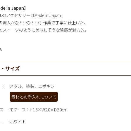
de in Japan】
ot.のアクセサリーはMade in Japan。
の職人がひとつひとつ手作業で丁寧に仕上げた、
のスイーツのように美味しそうな質感が魅力的。
製
材・サイズ
メタル、塗装、エポキシ
素材とお手入れについて
ズ
モチーフ：H1.8×W2.0×D2.0cm
ー
ホワイト