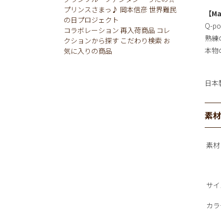
プリンスさまっ♪
岡本信彦
世界難民
【Ma
の日プロジェクト
Q-p
コラボレーション
再入荷商品
コレ
熟練
クションから探す
こだわり検索
お
本物
気に入りの商品
日本
素
素材
サイ
カラ