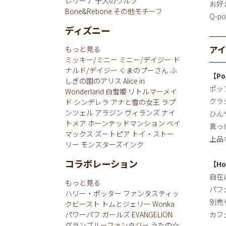
レリーナ
子犬のワルツ
お好
Bone&Rebone
その他モチーフ
Q-
ディズニー
ア
もっと見る
ミッキー/ミニー
ミニー/デイジー
ド
ナルド/デイジー
くまのプーさん
ふ
【Po
しぎの国のアリス
Alice in
ポッ
Wonderland
白雪姫
リトルマーメイ
クラ
ド
シンデレラ
アナと雪の女王
ラプ
ンツェル
アラジン
ヴィランズ
ナイ
ひん
トメア
ホーンテッドマンション
ベイ
真っ
マックス
ズートピア
トイ・ストー
上品
リー
モンスターズインク
コラボレーション
【Ho
自在
もっと見る
パフ
ハリー・ポッター
ファンタスティッ
別売
クビースト
トムとジェリー
Wonka
パワーパフ ガールズ
EVANGELION
カフ
グランブルーファンタジー
うたの☆