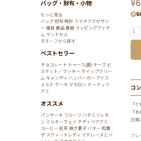
¥
6
バッグ・財布・小物
6
もっと見る
バッグ
財布
時計
スマホアクセサリ
ー
雑貨
食品
食器
ラッピングアイテ
ム
ランドセル
モチーフから探す
ベストセラー
チョコレート
トゥース(歯)
チーズ
ビ
スケット／クッキー
ホイップクリー
ム
キャンディ
ハンバーガー
アイス
メルト
ケーキ
マカロン
ドーナッツ
コ
グミ
オススメ
『ど
『あ
パンケーキ
フルーツ
ハチミツレモ
日常
ン
ミルキーウェイ
テディベアグミ
コーヒー
紅茶
焼き菓子
バター
和菓
子
スウィートレディ
マドレーヌとバ
フレ