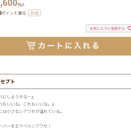
,600
税込
0
ポイント還元
詳細
お気に入りに登録する
ンセプト
れにしようかな…』
れもいいな。これもいいな。』
には小さなシアワセが溢れている。
ーバーをエラベルシアワセ！