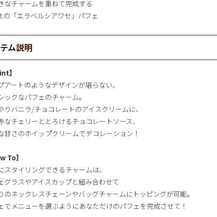
きなチャームを重ねて完成する
pot.の「エラベルシアワセ」パフェ
イテム説明
int】
プアートのようなデザインが堪らない、
シックなパフェのチャーム。
やりバニラ/チョコレートのアイスクリームに、
赤なチェリーととろけるチョコレートソース、
な甘さのホイップクリームでデコレーション！
w To】
にスタイリングできるチャームは、
ェグラスやアイスカップと組み合わせて
りのネックレスチェーンやバッグチャームにトッピングが可能。
ェでメニューを選ぶようにあなただけのパフェを完成させて！