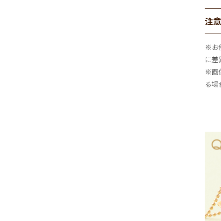
注
※お
に差
※画
る場