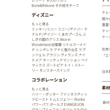
レリーナ
子犬のワルツ
Bone&Rebone
その他モチーフ
チェ
ディズニー
組み
もっと見る
豊富
ミッキー/ミニー
ミニー/デイジー
ド
チャ
ナルド/デイジー
くまのプーさん
ふ
テー
しぎの国のアリス
Alice in
Wonderland
白雪姫
リトルマーメイ
別売
ド
シンデレラ
アナと雪の女王
ラプ
ンツェル
アラジン
ヴィランズ
ナイ
「エ
トメア
ホーンテッドマンション
ベイ
マックス
ズートピア
トイ・ストー
リー
モンスターズインク
日本
コラボレーション
素
もっと見る
ハリー・ポッター
ファンタスティッ
クビースト
トムとジェリー
Wonka
素材
パワーパフ ガールズ
EVANGELION
グランブルーファンタジー
うたの☆