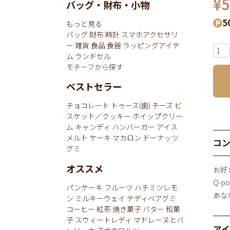
¥
5
バッグ・財布・小物
5
もっと見る
バッグ
財布
時計
スマホアクセサリ
ー
雑貨
食品
食器
ラッピングアイテ
ム
ランドセル
モチーフから探す
ベストセラー
チョコレート
トゥース(歯)
チーズ
ビ
スケット／クッキー
ホイップクリー
ム
キャンディ
ハンバーガー
アイス
メルト
ケーキ
マカロン
ドーナッツ
コ
グミ
オススメ
お好
Q-
パンケーキ
フルーツ
ハチミツレモ
あな
ン
ミルキーウェイ
テディベアグミ
コーヒー
紅茶
焼き菓子
バター
和菓
子
スウィートレディ
マドレーヌとバ
ア