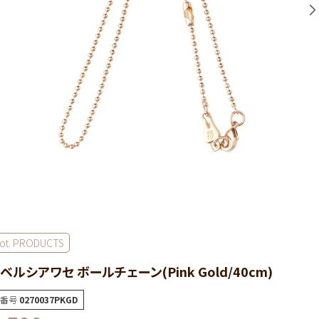
ot. PRODUCTS
ベルシアワセ ボールチェーン(Pink Gold/40cm)
番号
0270037PKGD