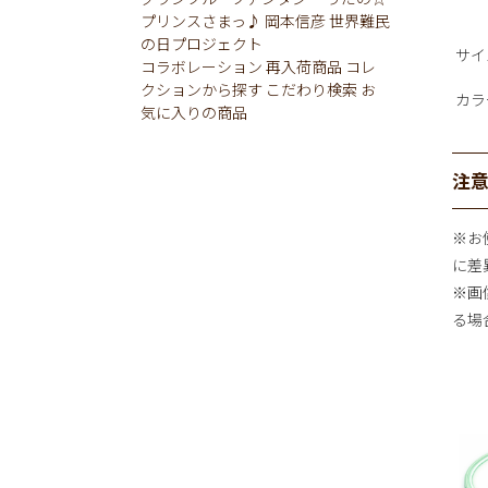
プリンスさまっ♪
岡本信彦
世界難民
の日プロジェクト
サイ
コラボレーション
再入荷商品
コレ
クションから探す
こだわり検索
お
カラ
気に入りの商品
注
※お
に差
※画
る場