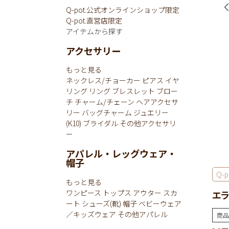
Q-pot.公式オンラインショップ限定
Q-pot.直営店限定
アイテムから探す
アクセサリー
もっと見る
ネックレス/チョーカー
ピアス
イヤ
リング
リング
ブレスレット
ブロー
チ
チャーム/チェーン
ヘアアクセサ
リー
バッグチャーム
ジュエリー
(K10)
ブライダル
その他アクセサリ
ー
アパレル・レッグウェア・
帽子
Q-p
もっと見る
ワンピース
トップス
アウター
スカ
エラ
ート
シューズ(靴)
帽子
ベビーウェア
／キッズウェア
その他アパレル
商品