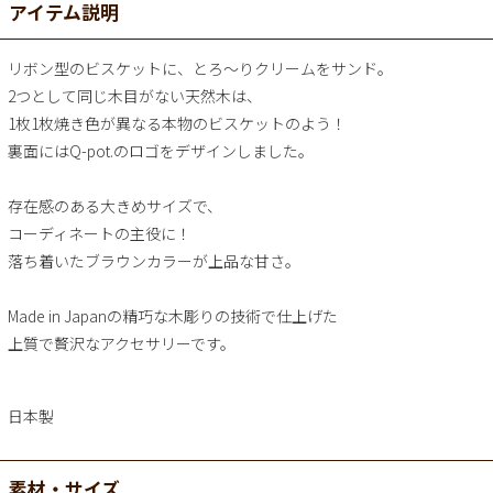
アイテム説明
リボン型のビスケットに、とろ～りクリームをサンド。
2つとして同じ木目がない天然木は、
1枚1枚焼き色が異なる本物のビスケットのよう！
裏面にはQ-pot.のロゴをデザインしました。
存在感のある大きめサイズで、
コーディネートの主役に！
落ち着いたブラウンカラーが上品な甘さ。
Made in Japanの精巧な木彫りの技術で仕上げた
上質で贅沢なアクセサリーです。
日本製
素材・サイズ