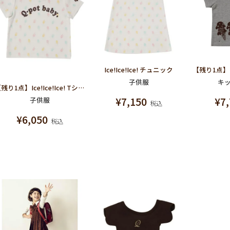
Ice!Ice!Ice! チュニック
子供服
キ
【残り1点】Ice!Ice!Ice! Tシャツ
¥
7,150
¥
7
子供服
税込
¥
6,050
税込