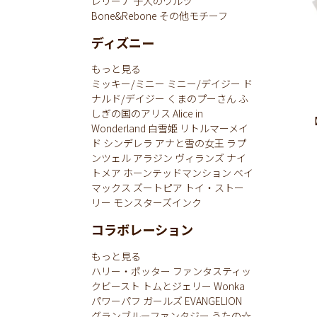
レリーナ
子犬のワルツ
Bone&Rebone
その他モチーフ
ディズニー
もっと見る
ミッキー/ミニー
ミニー/デイジー
ド
ナルド/デイジー
くまのプーさん
ふ
しぎの国のアリス
Alice in
Wonderland
白雪姫
リトルマーメイ
ド
シンデレラ
アナと雪の女王
ラプ
ンツェル
アラジン
ヴィランズ
ナイ
トメア
ホーンテッドマンション
ベイ
マックス
ズートピア
トイ・ストー
リー
モンスターズインク
コラボレーション
もっと見る
ハリー・ポッター
ファンタスティッ
クビースト
トムとジェリー
Wonka
パワーパフ ガールズ
EVANGELION
グランブルーファンタジー
うたの☆