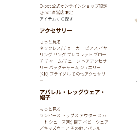
Q-pot.公式オンラインショップ限定
Q-pot.直営店限定
アイテムから探す
アクセサリー
もっと見る
ネックレス/チョーカー
ピアス
イヤ
リング
リング
ブレスレット
ブロー
チ
チャーム/チェーン
ヘアアクセサ
リー
バッグチャーム
ジュエリー
(K10)
ブライダル
その他アクセサリ
ー
アパレル・レッグウェア・
帽子
もっと見る
ワンピース
トップス
アウター
スカ
ート
シューズ(靴)
帽子
ベビーウェア
／キッズウェア
その他アパレル