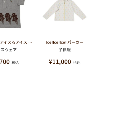
【残り1点】アイスるアイス baby ポロシャツ(グレー)
Ice!Ice!Ice! パーカー
ッズウェア
子供服
,700
¥
11,000
税込
税込