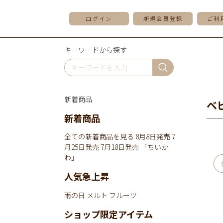
ログイン
新規会員登録
ご利
キーワードから探す
新着商品
ベ
新着商品
全ての新着商品を見る
8月8日発売
7
月25日発売
7月18日発売
「ちいか
わ」
人気急上昇
雨の日
メルト
フルーツ
ショップ限定アイテム