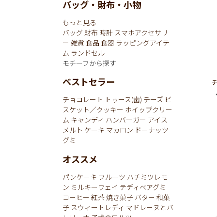
バッグ・財布・小物
もっと見る
バッグ
財布
時計
スマホアクセサリ
ー
雑貨
食品
食器
ラッピングアイテ
ム
ランドセル
モチーフから探す
ベストセラー
チョコレート
トゥース(歯)
チーズ
ビ
スケット／クッキー
ホイップクリー
ム
キャンディ
ハンバーガー
アイス
メルト
ケーキ
マカロン
ドーナッツ
グミ
オススメ
パンケーキ
フルーツ
ハチミツレモ
ン
ミルキーウェイ
テディベアグミ
コーヒー
紅茶
焼き菓子
バター
和菓
子
スウィートレディ
マドレーヌとバ