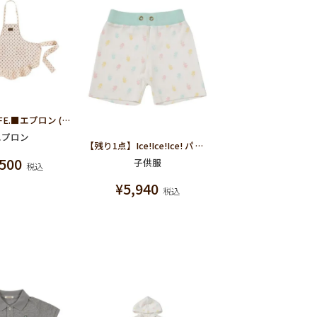
■Q-pot CAFE.■エプロン (キッズ)
エプロン
【残り1点】Ice!Ice!Ice! パンツ
,500
子供服
税込
¥
5,940
税込