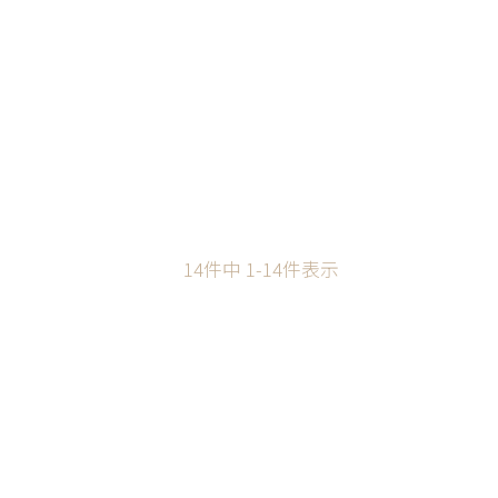
14
件中
1
-
14
件表示