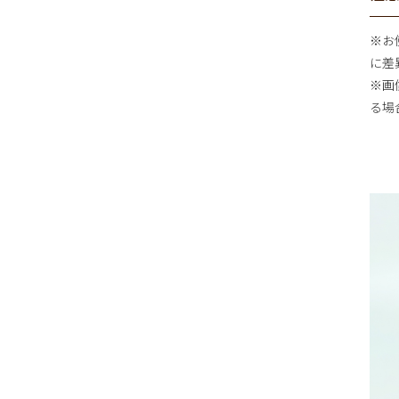
※お
に差
※画
る場