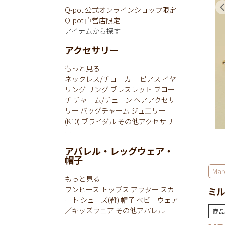
Q-pot.公式オンラインショップ限定
Q-pot.直営店限定
アイテムから探す
アクセサリー
もっと見る
ネックレス/チョーカー
ピアス
イヤ
リング
リング
ブレスレット
ブロー
チ
チャーム/チェーン
ヘアアクセサ
リー
バッグチャーム
ジュエリー
(K10)
ブライダル
その他アクセサリ
ー
アパレル・レッグウェア・
帽子
Mar
もっと見る
ワンピース
トップス
アウター
スカ
ミル
ート
シューズ(靴)
帽子
ベビーウェア
／キッズウェア
その他アパレル
商品