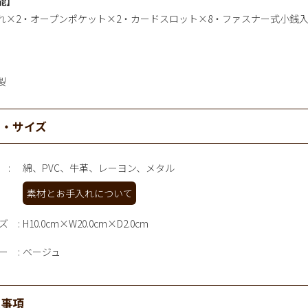
能】
れ×2・オープンポケット×2・カードスロット×8・ファスナー式小銭
製
材・サイズ
綿、PVC、牛革、レーヨン、メタル
素材とお手入れについて
ズ
H10.0cm×W20.0cm×D2.0cm
ー
ベージュ
意事項