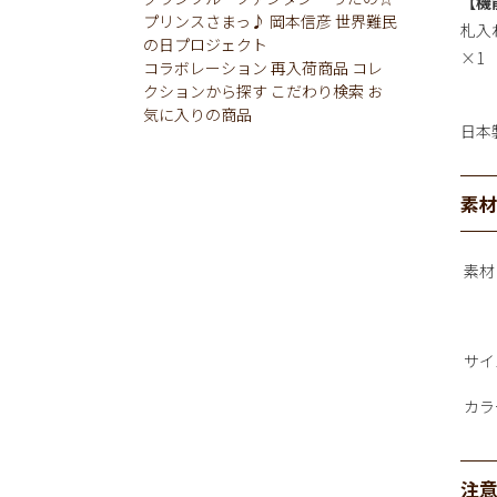
【機
プリンスさまっ♪
岡本信彦
世界難民
札入
の日プロジェクト
×1
コラボレーション
再入荷商品
コレ
クションから探す
こだわり検索
お
気に入りの商品
日本
素
素材
サイ
カラ
注