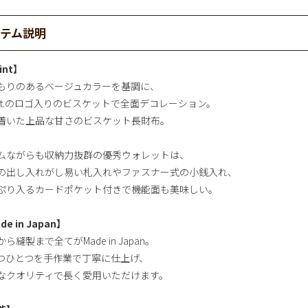
イテム説明
int】
もりのあるベージュカラーを基調に、
pot.のロゴ入りのビスケットで全面デコレーション。
着いた上品な甘さのビスケット長財布。
ムながらも収納力抜群の優秀ウォレットは、
の出し入れがし易い札入れやファスナー式の小銭入れ、
ぷり入るカードポケット付きで機能面も美味しい。
de in Japan】
ら縫製まで全てがMade in Japan。
つひとつを手作業で丁寧に仕上げ、
なクオリティで長く愛用いただけます。