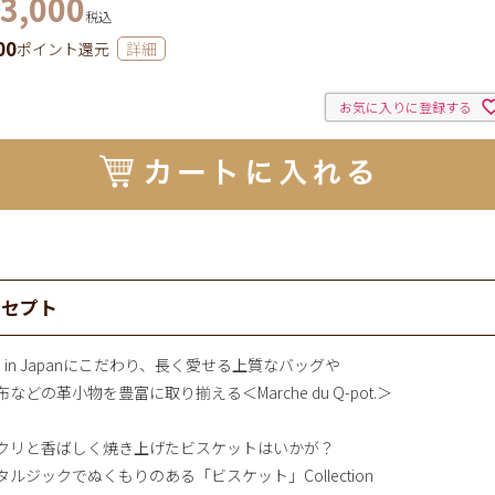
3,000
税込
00
ポイント還元
詳細
お気に入りに登録する
ンセプト
e in Japanにこだわり、長く愛せる上質なバッグや
などの革小物を豊富に取り揃える＜Marche du Q-pot.＞
クリと香ばしく焼き上げたビスケットはいかが？
タルジックでぬくもりのある「ビスケット」Collection