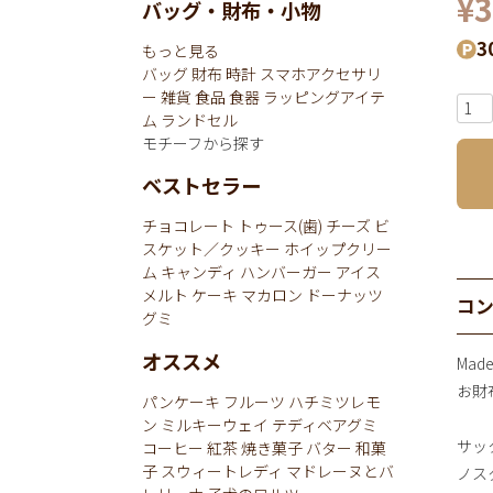
¥
3
バッグ・財布・小物
3
もっと見る
バッグ
財布
時計
スマホアクセサリ
ー
雑貨
食品
食器
ラッピングアイテ
ム
ランドセル
モチーフから探す
ベストセラー
チョコレート
トゥース(歯)
チーズ
ビ
スケット／クッキー
ホイップクリー
ム
キャンディ
ハンバーガー
アイス
メルト
ケーキ
マカロン
ドーナッツ
コ
グミ
オススメ
Mad
お財布
パンケーキ
フルーツ
ハチミツレモ
ン
ミルキーウェイ
テディベアグミ
サッ
コーヒー
紅茶
焼き菓子
バター
和菓
子
スウィートレディ
マドレーヌとバ
ノス