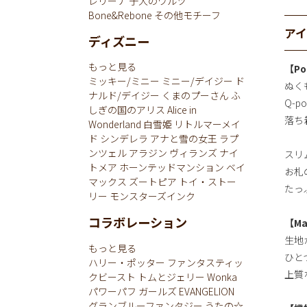
レリーナ
子犬のワルツ
Bone&Rebone
その他モチーフ
ア
ディズニー
もっと見る
【Po
ミッキー/ミニー
ミニー/デイジー
ド
ぬく
ナルド/デイジー
くまのプーさん
ふ
Q-
しぎの国のアリス
Alice in
落ち
Wonderland
白雪姫
リトルマーメイ
ド
シンデレラ
アナと雪の女王
ラプ
ンツェル
アラジン
ヴィランズ
ナイ
スリ
トメア
ホーンテッドマンション
ベイ
お札
マックス
ズートピア
トイ・ストー
たっ
リー
モンスターズインク
コラボレーション
【Ma
生地か
もっと見る
ひと
ハリー・ポッター
ファンタスティッ
上質
クビースト
トムとジェリー
Wonka
パワーパフ ガールズ
EVANGELION
グランブルーファンタジー
うたの☆