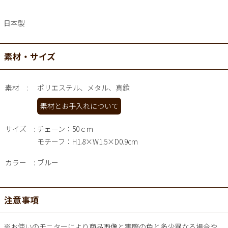
日本製
素材・サイズ
素材
ポリエステル、メタル、真鍮
素材とお手入れについて
サイズ
チェーン：50ｃｍ
モチーフ：H1.8×W1.5×D0.9cm
カラー
ブルー
注意事項
※お使いのモニターにより商品画像と実際の色と多少異なる場合や、