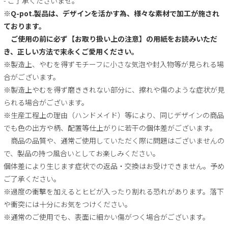
- ご了承くださいませ。
※Q-pot.製品は、デザインを活かす為、様々な素材で加工が施され
ております。
ご使用の前に必ず【お取り扱い上の注意】の用紙をお読みいただ
き、正しい方法で末永くご愛用ください。
※製造上、やむを得ずモチーフに小さな気泡や封入物等が見られる場
合がございます。
※製造上やむを得ず磨ききれない部分に、擦れや傷のような症状が見
られる場合がございます。
※生産工程上の理由（ハンドメイド）等により、同じデザインの商品
でも色の出方や柄、配置等仕上がりに若干の個体差がございます。
商品の品質や、通常ご使用していただく際に問題はございませんの
で、製品の持つ風合いとしてお楽しみください。
個体差により生じます症状での返品・交換はお受けできません。予め
ご了承ください。
※過度の衝撃を加えるとヒビが入ったり割れる恐れがあります。落下
や衝突には十分にお気をつけください。
※通常のご使用でも、表面に細かい傷がつく場合がございます。