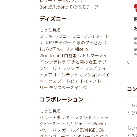
レリーナ
子犬のワルツ
Bone&Rebone
その他モチーフ
ディズニー
もっと見る
ミッキー/ミニー
ミニー/デイジー
ド
ナルド/デイジー
くまのプーさん
ふ
しぎの国のアリス
Alice in
Wonderland
白雪姫
リトルマーメイ
ド
シンデレラ
アナと雪の女王
ラプ
ンツェル
アラジン
ヴィランズ
ナイ
トメア
ホーンテッドマンション
ベイ
マックス
ズートピア
トイ・ストー
リー
モンスターズインク
コ
コラボレーション
「ち
もっと見る
とびき
ハリー・ポッター
ファンタスティッ
クビースト
トムとジェリー
Wonka
ちい
パワーパフ ガールズ
EVANGELION
とろ
グランブルーファンタジー
うたの☆