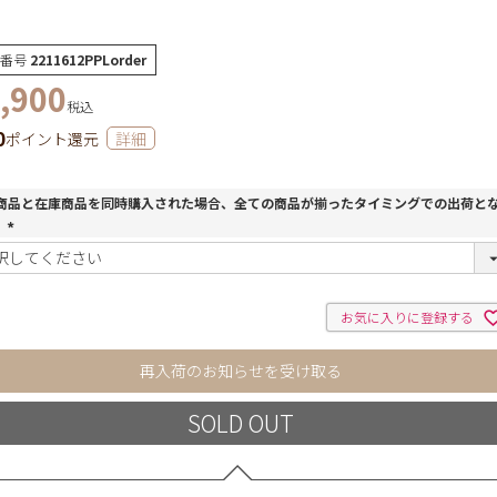
番号
2211612PPLorder
,900
税込
0
ポイント還元
詳細
商品と在庫商品を同時購入された場合、全ての商品が揃ったタイミングでの出荷と
。
(
必
須
)
お気に入りに登録する
再入荷のお知らせを受け取る
SOLD OUT