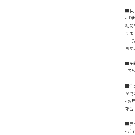
■ 
-「
約商
りま
- 
ます
■予
- 
■注
がで
- 
都合
■ラ
- 