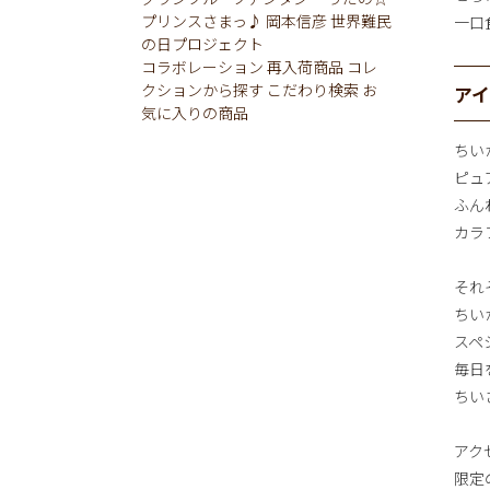
プリンスさまっ♪
岡本信彦
世界難民
一口
の日プロジェクト
コラボレーション
再入荷商品
コレ
クションから探す
こだわり検索
お
ア
気に入りの商品
ちい
ピュ
ふん
カラ
それ
ちい
スペ
毎日
ちい
アク
限定