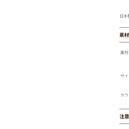
日本
素
素材
サイ
カラ
注