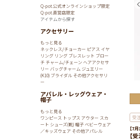
Q-pot.公式オンラインショップ限定
Q-pot.直営店限定
アイテムから探す
アクセサリー
もっと見る
ネックレス/チョーカー
ピアス
イヤ
リング
リング
ブレスレット
ブロー
チ
チャーム/チェーン
ヘアアクセサ
リー
バッグチャーム
ジュエリー
(K10)
ブライダル
その他アクセサリ
ー
アパレル・レッグウェア・
帽子
もっと見る
受
ワンピース
トップス
アウター
スカ
ート
シューズ(靴)
帽子
ベビーウェア
【7月
／キッズウェア
その他アパレル
【受