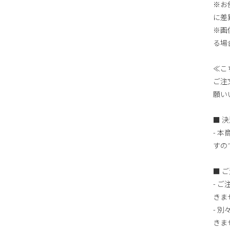
※お
に差
※画
る場
≪こ
ご注
願い
■ 
- 
すの
■ 
- 
きま
- 
きま