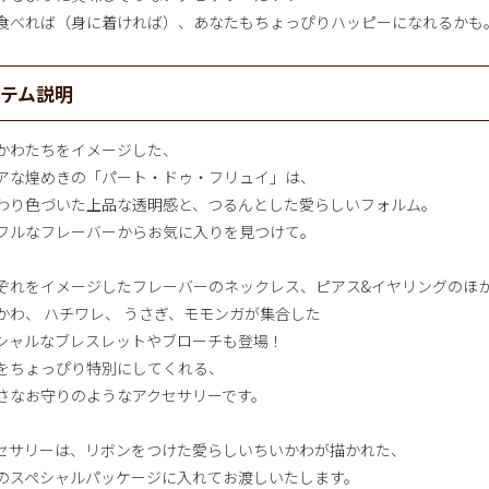
食べれば（身に着ければ）、あなたもちょっぴりハッピーになれるかも
イテム説明
かわたちをイメージした、
アな煌めきの「パート・ドゥ・フリュイ」は、
わり色づいた上品な透明感と、つるんとした愛らしいフォルム。
フルなフレーバーからお気に入りを見つけて。
ぞれをイメージしたフレーバーのネックレス、ピアス&イヤリングのほ
かわ、 ハチワレ、 うさぎ、モモンガが集合した
シャルなブレスレットやブローチも登場！
をちょっぴり特別にしてくれる、
さなお守りのようなアクセサリーです。
セサリーは、リボンをつけた愛らしいちいかわが描かれた、
のスペシャルパッケージに入れてお渡しいたします。