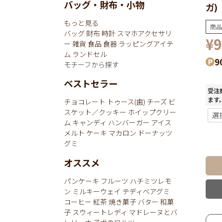
バッグ・財布・小物
ガ)
もっと見る
商品
バッグ
財布
時計
スマホアクセサリ
¥
9
ー
雑貨
食品
食器
ラッピングアイテ
ム
ランドセル
9
モチーフから探す
ベストセラー
受注
ます
チョコレート
トゥース(歯)
チーズ
ビ
スケット／クッキー
ホイップクリー
ム
キャンディ
ハンバーガー
アイス
メルト
ケーキ
マカロン
ドーナッツ
グミ
オススメ
パンケーキ
フルーツ
ハチミツレモ
ン
ミルキーウェイ
テディベアグミ
コーヒー
紅茶
焼き菓子
バター
和菓
子
スウィートレディ
マドレーヌとバ