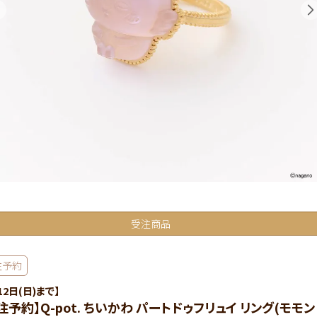
受注商品
注予約
12日(日)まで】
注予約】Q-pot. ちいかわ パートドゥフリュイ リング(モモン