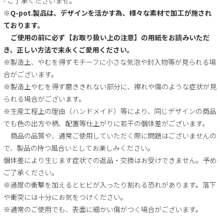
- ご了承くださいませ。
※Q-pot.製品は、デザインを活かす為、様々な素材で加工が施され
ております。
ご使用の前に必ず【お取り扱い上の注意】の用紙をお読みいただ
き、正しい方法で末永くご愛用ください。
※製造上、やむを得ずモチーフに小さな気泡や封入物等が見られる場
合がございます。
※製造上やむを得ず磨ききれない部分に、擦れや傷のような症状が見
られる場合がございます。
※生産工程上の理由（ハンドメイド）等により、同じデザインの商品
でも色の出方や柄、配置等仕上がりに若干の個体差がございます。
商品の品質や、通常ご使用していただく際に問題はございませんの
で、製品の持つ風合いとしてお楽しみください。
個体差により生じます症状での返品・交換はお受けできません。予め
ご了承ください。
※過度の衝撃を加えるとヒビが入ったり割れる恐れがあります。落下
や衝突には十分にお気をつけください。
※通常のご使用でも、表面に細かい傷がつく場合がございます。