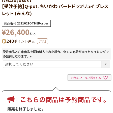
【7月12日(日)まで】
【受注予約】Q-pot. ちいかわ パートドゥフリュイ ブレス
レット (みんな)
商品番号
2211621OTHERorder
¥
26,400
税込
240
ポイント還元
詳細
受注商品と在庫商品を同時購入された場合、全ての商品が揃ったタイミングで
の出荷となります。
(
必
須
)
お気に入りに登録する
販売を終了しました。