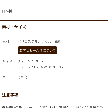
日本製
素材・サイズ
素材
ポリエステル、メタル、真鍮
素材とお手入れについて
サイズ
チェーン：18ｃｍ
モチーフ：H2.2×W8.0×D0.9cm
カラー
その他
注意事項
※お使いのモニターにより商品画像と実際の色と多少異なる場合や、