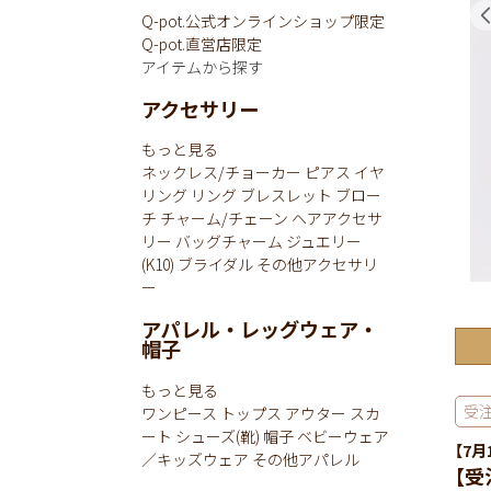
Q-pot.公式オンラインショップ限定
Q-pot.直営店限定
アイテムから探す
アクセサリー
もっと見る
ネックレス/チョーカー
ピアス
イヤ
リング
リング
ブレスレット
ブロー
チ
チャーム/チェーン
ヘアアクセサ
リー
バッグチャーム
ジュエリー
(K10)
ブライダル
その他アクセサリ
ー
アパレル・レッグウェア・
帽子
もっと見る
受
ワンピース
トップス
アウター
スカ
ート
シューズ(靴)
帽子
ベビーウェア
【7月
／キッズウェア
その他アパレル
【受