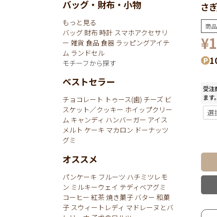
バッグ・財布・小物
さぎ
もっと見る
商品
バッグ
財布
時計
スマホアクセサリ
¥
1
ー
雑貨
食品
食器
ラッピングアイテ
ム
ランドセル
1
モチーフから探す
ベストセラー
受注
ます
チョコレート
トゥース(歯)
チーズ
ビ
スケット／クッキー
ホイップクリー
ム
キャンディ
ハンバーガー
アイス
メルト
ケーキ
マカロン
ドーナッツ
グミ
オススメ
パンケーキ
フルーツ
ハチミツレモ
ン
ミルキーウェイ
テディベアグミ
コーヒー
紅茶
焼き菓子
バター
和菓
子
スウィートレディ
マドレーヌとバ