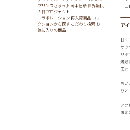
プリンスさまっ♪
岡本信彦
世界難民
一口
の日プロジェクト
コラボレーション
再入荷商品
コレ
クションから探す
こだわり検索
お
ア
気に入りの商品
甘く
サク
リボ
焼き
思わ
ちい
ひと
アク
限定