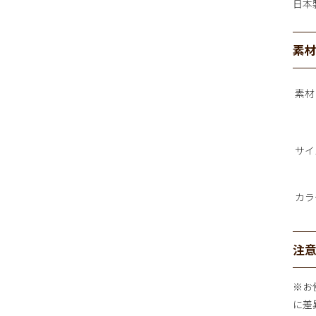
日本
素
素材
サイ
カラ
注
※お
に差