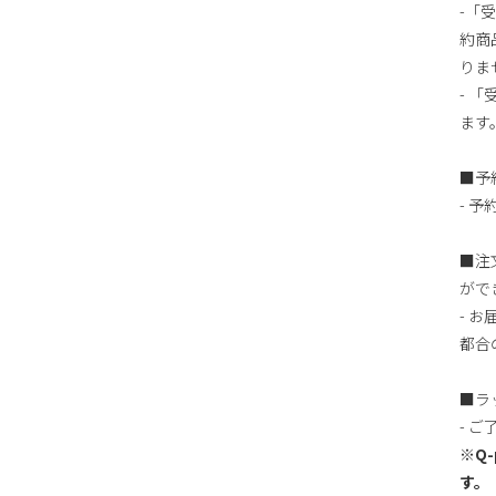
-「
約商
りま
- 
ます
■予
- 
■注
がで
- 
都合
■ラ
- 
※Q
す。