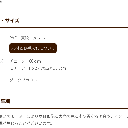
製
材・サイズ
PVC、真鍮、メタル
素材とお手入れについて
ズ
チェーン：60ｃｍ
モチーフ：H5.2×W5.2×D0.8cm
ー
ダークブラウン
意事項
使いのモニターにより商品画像と実際の色と多少異なる場合や、イメー
異が生じることがございます。