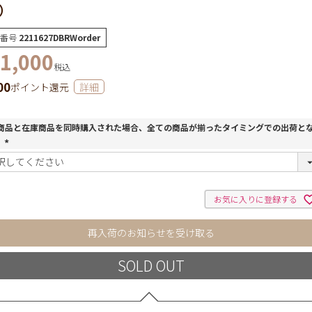
）
番号
2211627DBRWorder
1,000
税込
00
ポイント還元
詳細
商品と在庫商品を同時購入された場合、全ての商品が揃ったタイミングでの出荷と
。
(
必
須
)
お気に入りに登録する
再入荷のお知らせを受け取る
SOLD OUT