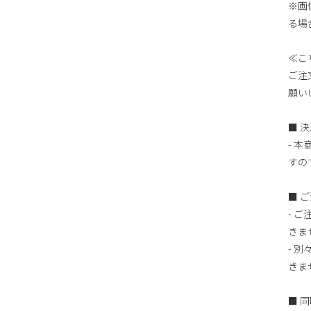
※画
る場
≪こ
ご注
願い
■ 
- 
すの
■ 
- 
きま
- 
きま
■ 