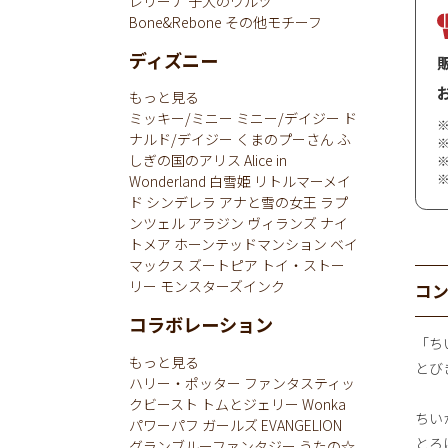
レリーナ
子犬のワルツ
Bone&Rebone
その他モチーフ
ディズニー
もっと見る
ミッキー/ミニー
ミニー/デイジー
ド
ナルド/デイジー
くまのプーさん
ふ
しぎの国のアリス
Alice in
Wonderland
白雪姫
リトルマーメイ
ド
シンデレラ
アナと雪の女王
ラプ
ンツェル
アラジン
ヴィランズ
ナイ
トメア
ホーンテッドマンション
ベイ
マックス
ズートピア
トイ・ストー
リー
モンスターズインク
コ
コラボレーション
「ち
もっと見る
とびき
ハリー・ポッター
ファンタスティッ
クビースト
トムとジェリー
Wonka
ちい
パワーパフ ガールズ
EVANGELION
とろ
グランブルーファンタジー
うたの☆