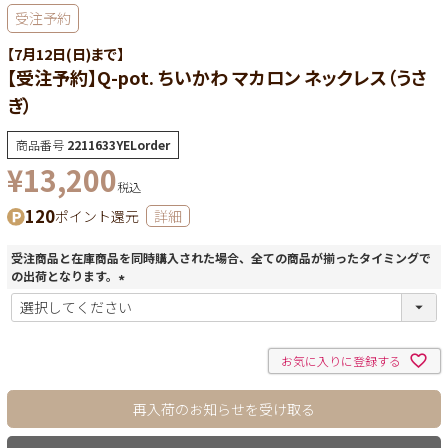
受注予約
【7月12日(日)まで】
【受注予約】Q-pot. ちいかわ マカロン ネックレス（うさ
ぎ）
商品番号
2211633YELorder
¥
13,200
税込
120
ポイント還元
詳細
受注商品と在庫商品を同時購入された場合、全ての商品が揃ったタイミングで
の出荷となります。
(
必
須
)
お気に入りに登録する
再入荷のお知らせを受け取る