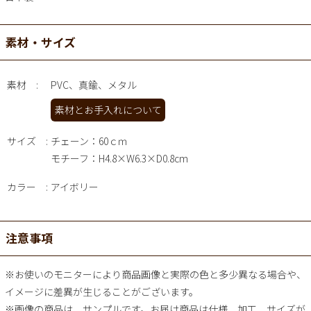
素材・サイズ
素材
PVC、真鍮、メタル
素材とお手入れについて
サイズ
チェーン：60ｃｍ
モチーフ：H4.8×W6.3×D0.8cm
カラー
アイボリー
注意事項
※お使いのモニターにより商品画像と実際の色と多少異なる場合や、
イメージに差異が生じることがございます。
※画像の商品は、サンプルです。お届け商品は仕様、加工、サイズが