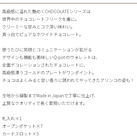
高級感に溢れた艶めくCHOCOLATEシリーズは
世界中のチョコレートフリークを虜に。
クリーミーな甘みとコク深い味わい。
真っ白でピュアなホワイトチョコレート。
使うたびに笑顔とコミュニケーションが拡がる
デザインも機能も美味しいQ-pot.のウォレットは、
全面デコレーションされたチョコレートに、
高級感漂うゴールドのプレートがワンポイント。
チョコはよくみると甘い香りに誘われてやってきたアリンコの姿も！
生地から縫製までMade in Japanで丁寧に仕上げ、
上質なクオリティで長く愛用いただけます。
札入れ×1
オープンポケット×7
カードスロット×5