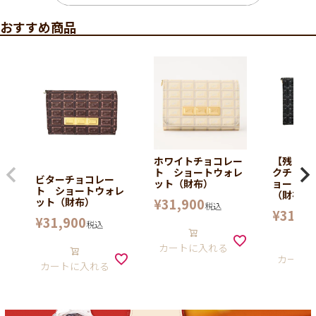
おすすめ商品
ホワイトチョコレー
【残り1
ト ショートウォレ
クチョコ
ビターチョコレー
ット（財布）
ョートウ
ト ショートウォレ
（財布）
¥
31,900
ット（財布）
税込
¥
31,90
¥
31,900
税込
カートに入れる
カート
カートに入れる