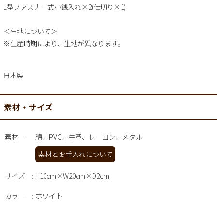
L型ファスナー式小銭入れ×2(仕切り×1)
＜生地について＞
※生産時期により、生地が異なります。
日本製
素材・サイズ
素材
綿、PVC、牛革、レーヨン、メタル
素材とお手入れについて
サイズ
H10cm×W20cm×D2cm
カラー
ホワイト