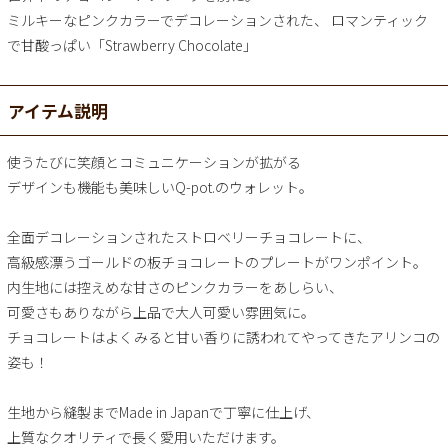
ミルキーなピンクカラーでデコレーションされた、 ロマンティック
で甘酸っぱい「Strawberry Chocolate」
アイテム説明
使うたびに笑顔とコミュニケーションが拡がる
デザインも機能も美味しいQ-pot.のウォレット。
全面デコレーションされたストロベリーチョコレートに、
高級感漂うゴールドの板チョコレートのプレートがワンポイント。
内生地には控えめな甘さのピンクカラーをあしらい、
可愛さもありながら上品で大人可愛い雰囲気に。
チョコレートはよくみると甘い香りに誘われてやってきたアリンコの
姿も！
生地から縫製までMade in Japanで丁寧に仕上げ、
上質なクオリティで長く愛用いただけます。