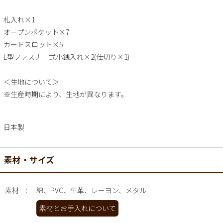
札入れ×1
オープンポケット×7
カードスロット×5
L型ファスナー式小銭入れ×2(仕切り×1)
＜生地について＞
※生産時期により、生地が異なります。
日本製
素材・サイズ
素材
綿、PVC、牛革、レーヨン、メタル
素材とお手入れについて