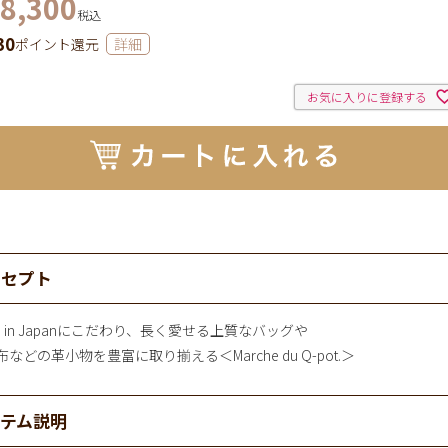
8,300
税込
30
ポイント還元
詳細
お気に入りに登録する
ンセプト
e in Japanにこだわり、長く愛せる上質なバッグや
などの革小物を豊富に取り揃える＜Marche du Q-pot.＞
イテム説明