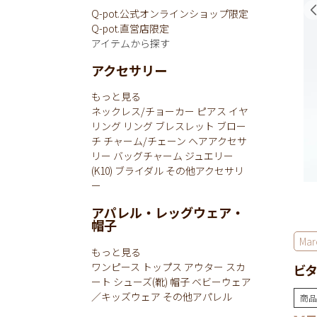
Q-pot.公式オンラインショップ限定
Q-pot.直営店限定
アイテムから探す
アクセサリー
もっと見る
ネックレス/チョーカー
ピアス
イヤ
リング
リング
ブレスレット
ブロー
チ
チャーム/チェーン
ヘアアクセサ
リー
バッグチャーム
ジュエリー
(K10)
ブライダル
その他アクセサリ
ー
アパレル・レッグウェア・
帽子
Mar
もっと見る
ワンピース
トップス
アウター
スカ
ビタ
ート
シューズ(靴)
帽子
ベビーウェア
／キッズウェア
その他アパレル
商品