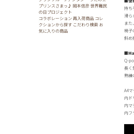
■便
プリンスさまっ♪
岡本信彦
世界難民
持ち
の日プロジェクト
滑ら
コラボレーション
再入荷商品
コレ
また
クションから探す
こだわり検索
お
椅子
気に入りの商品
斜め
■Ma
Q-p
長く
熟練
A4
内ド
内マ
内フ