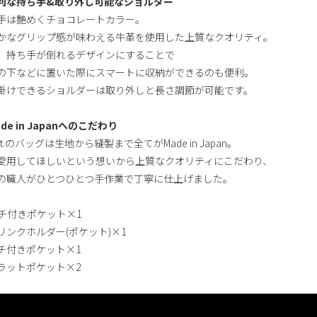
利な持ち手&取り外し可能なショルダー
手は艶めくチョコレートカラー。
かなグリップ感が味わえる牛革を使用した上質なクオリティ。
、持ち手が倒れるデザインにすることで
の下などに置いた際にスマートに収納ができるのも便利。
掛けできるショルダーは取り外しと長さ調節が可能です。
de in Japanへのこだわり
ot.のバッグは生地から縫製まで全てがMade in Japan。
愛用してほしいという想いから上質なクオリティにこだわり、
の職人がひとつひとつ手作業で丁寧に仕上げました。
マチ付きポケット×1
リンクホルダー(ポケット)×1
チ付きポケット×1
ラットポケット×2