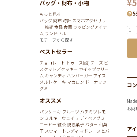
¥
5
バッグ・財布・小物
5
もっと見る
バッグ
財布
時計
スマホアクセサリ
ー
雑貨
食品
食器
ラッピングアイテ
ム
ランドセル
モチーフから探す
ベストセラー
チョコレート
トゥース(歯)
チーズ
ビ
スケット／クッキー
ホイップクリー
ム
キャンディ
ハンバーガー
アイス
メルト
ケーキ
マカロン
ドーナッツ
コ
グミ
オススメ
Mad
お財布
パンケーキ
フルーツ
ハチミツレモ
ン
ミルキーウェイ
テディベアグミ
コーヒー
紅茶
焼き菓子
バター
和菓
ア
子
スウィートレディ
マドレーヌとバ