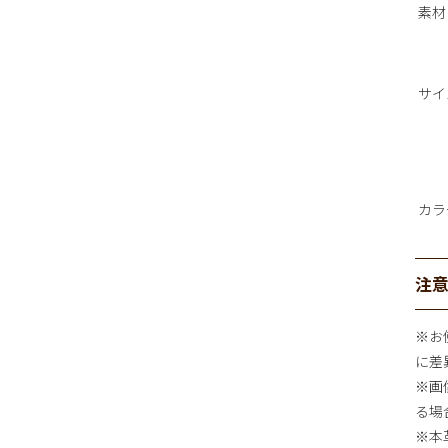
素材
サイ
カラ
注
※お
に差
※画
る場
※本