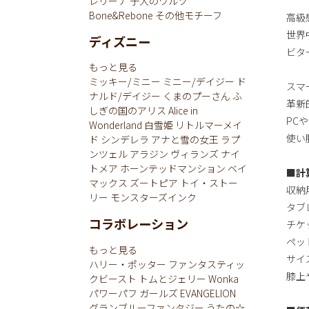
レリーナ
子犬のワルツ
Bone&Rebone
その他モチーフ
高級
世界
ディズニー
ビタ
もっと見る
ミッキー/ミニー
ミニー/デイジー
ド
スマ
ナルド/デイジー
くまのプーさん
ふ
革新
しぎの国のアリス
Alice in
PC
Wonderland
白雪姫
リトルマーメイ
使い
ド
シンデレラ
アナと雪の女王
ラプ
ンツェル
アラジン
ヴィランズ
ナイ
トメア
ホーンテッドマンション
ベイ
■計
マックス
ズートピア
トイ・ストー
収納
リー
モンスターズインク
タブ
コラボレーション
チケ
ペッ
もっと見る
サイ
ハリー・ポッター
ファンタスティッ
膝上
クビースト
トムとジェリー
Wonka
パワーパフ ガールズ
EVANGELION
グランブルーファンタジー
うたの☆