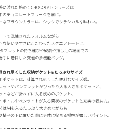
感に溢れた艶めくCHOCOLATEシリーズは
中のチョコレートフリークを虜に。
ーなブラウンカラーは、シックでクラシカルな味わい。
ートで洗練されたフォルムながら
的な使いやすさにこだわったスクエアトートは、
やタブレットの持ち運びや観劇や推し活の場面での
勝手に着目した究極の多機能バッグ。
算され尽くした収納ポケット&たっぷりサイズ
用ポケットは、計算され尽くした便利なサイズ感。
レットやパンフレットがぴったり入る大きめポケットと、
ットなどが折れずに入る浅めのポケット、
トボトルやペンライトが入る筒状のポケットと充実の収納力。
ズはA4も入るたっぷり大きめながらも
や椅子の下に置いた際に身体に収まる横幅が嬉しいポイント。