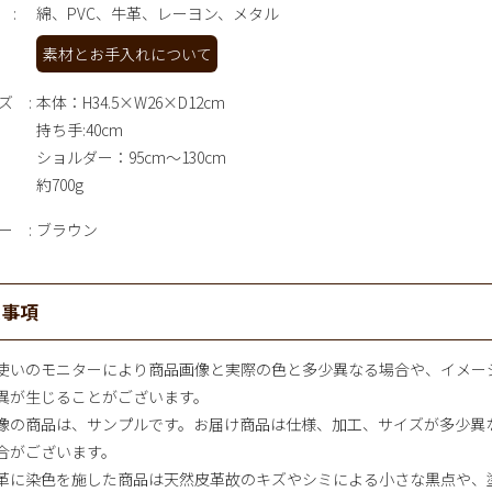
綿、PVC、牛革、レーヨン、メタル
素材とお手入れについて
ズ
本体：H34.5×W26×D12cm
持ち手:40cm
ショルダー：95cm～130cm
約700g
ー
ブラウン
意事項
使いのモニターにより商品画像と実際の色と多少異なる場合や、イメー
異が生じることがございます。
像の商品は、サンプルです。お届け商品は仕様、加工、サイズが多少異
合がございます。
革に染色を施した商品は天然皮革故のキズやシミによる小さな黒点や、