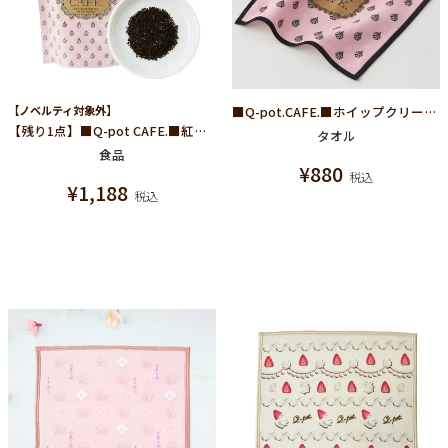
【ノベルティ対象外】
■Q-pot.CAFE.■ホイップクリーム ミニタオル
【残り1点】■Q-pot CAFE.■紅茶/袋(Early Bright)
タオル
食品
¥
880
税込
¥
1,188
税込