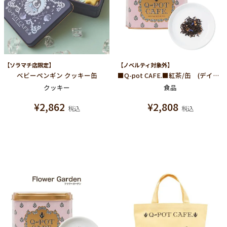
【ソラマチ店限定】
【ノベルティ対象外】
ベビーペンギン クッキー缶
■Q-pot CAFE.■紅茶/缶 (デイドリーミング)
クッキー
食品
¥
2,862
¥
2,808
税込
税込