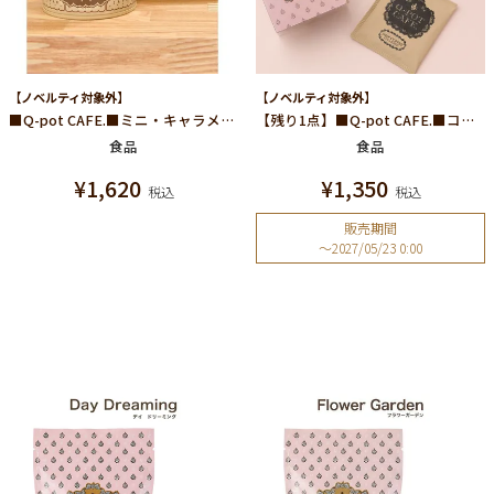
【ノベルティ対象外】
【ノベルティ対象外】
■Q-pot CAFE.■ミニ・キャラメルクッキー缶
【残り1点】■Q-pot CAFE.■コーヒードリップパック 5袋入り
食品
食品
¥
1,620
¥
1,350
税込
税込
販売期間
〜
2027/05/23 0:00