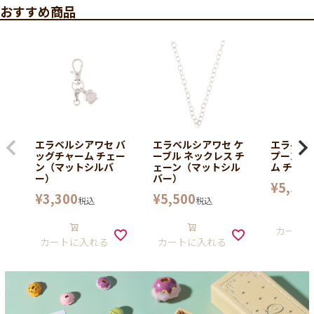
おすすめ商品
エラベルシアワセ バ
エラベルシアワセ ケ
エラベル
ッグチャーム チェー
ーブル ネックレス チ
プーンバ
ン（マットシルバ
ェーン（マットシル
ム チェー
ー）
バー）
¥
5,500
¥
3,300
¥
5,500
税込
税込
カート
カートに入れる
カートに入れる