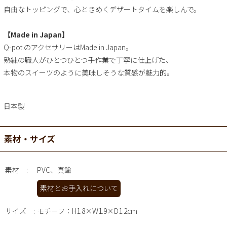
自由なトッピングで、心ときめくデザートタイムを楽しんで。
【Made in Japan】
Q-pot.のアクセサリーはMade in Japan。
熟練の職人がひとつひとつ手作業で丁寧に仕上げた、
本物のスイーツのように美味しそうな質感が魅力的。
日本製
素材・サイズ
素材
PVC、真鍮
素材とお手入れについて
サイズ
モチーフ：H1.8×W1.9×D1.2cm