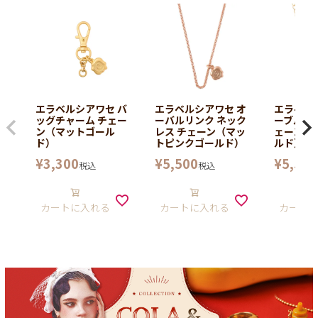
エラベルシアワセ バ
エラベルシアワセ オ
エラベル
ッグチャーム チェー
ーバルリンク ネック
ーブル ネ
ン（マットゴール
レス チェーン（マッ
ェーン（
ド）
トピンクゴールド）
ルド）
¥
3,300
¥
5,500
¥
5,500
税込
税込
カートに入れる
カートに入れる
カート