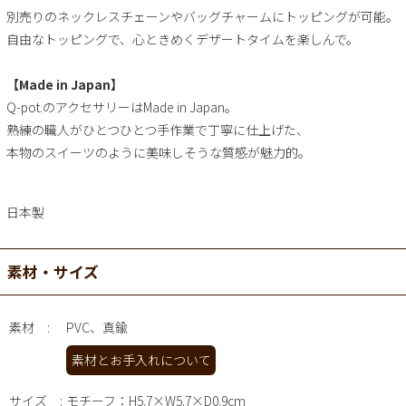
別売りのネックレスチェーンやバッグチャームにトッピングが可能。
自由なトッピングで、心ときめくデザートタイムを楽しんで。
【Made in Japan】
Q-pot.のアクセサリーはMade in Japan。
熟練の職人がひとつひとつ手作業で丁寧に仕上げた、
本物のスイーツのように美味しそうな質感が魅力的。
日本製
素材・サイズ
素材
PVC、真鍮
素材とお手入れについて
サイズ
モチーフ：H5.7×W5.7×D0.9cm