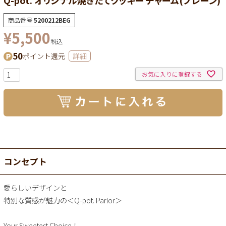
Q-pot. オリジナル焼きたてクッキー チャーム(プレーン)
商品番号
5200212BEG
¥
5,500
税込
50
ポイント還元
詳細
お気に入りに登録する
コンセプト
愛らしいデザインと
特別な質感が魅力の＜Q-pot. Parlor＞
Your Sweetest Choice！