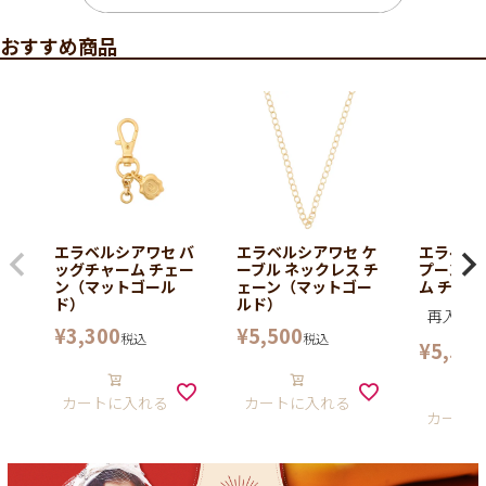
おすすめ商品
エラベルシアワセ バ
エラベルシアワセ ケ
エラベル
ッグチャーム チェー
ーブル ネックレス チ
プーンバ
ン（マットゴール
ェーン（マットゴー
ム チェー
ド）
ルド）
再入荷
¥
3,300
¥
5,500
税込
税込
¥
5,500
カートに入れる
カートに入れる
カート