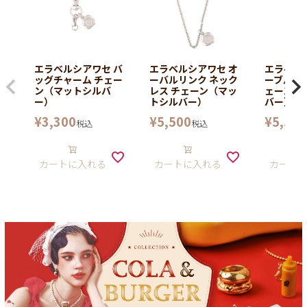
エラベルシアワセ バ
エラベルシアワセ オ
エラベル
ッグチャーム チェー
ーバルリンク ネック
ーブル ネ
ン（マットシルバ
レス チェーン（マッ
ェーン（
ー）
トシルバー）
バー）
¥
3,300
¥
5,500
¥
5,500
税込
税込
カートに入れる
カートに入れる
カート