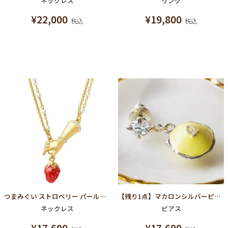
ネックレス
リング
¥
22,000
¥
19,800
税込
税込
つまみぐい ストロベリー パールネックレス
【残り1点】マカロンシルバーピアス (バナナ)
ネックレス
ピアス
¥
17,600
¥
17,600