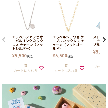
エラベルシアワセ オ
エラベルシアワセ ケ
ストライ
ーバルリンク ネック
ーブル ネックレス チ
ーチェー
レス チェーン（マッ
ェーン（マットゴー
ブルー×
トシルバー）
ルド）
¥
5,500
¥
5,500
¥
5,500
税込
税込
カート
カートに入れる
カートに入れる